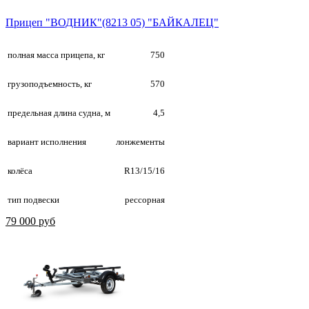
Прицеп "ВОДНИК"(8213 05) "БАЙКАЛЕЦ"
полная масса прицепа, кг
750
грузоподъемность, кг
570
предельная длина судна, м
4,5
вариант исполнения
лонжементы
колёса
R13/15/16
тип подвески
рессорная
79 000 руб