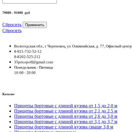
79000 - 91000
руб
Сбросить
Применить
Сбросить
Вологодская обл., г. Череповец, ул. Олимпийская, д. 77, Офисный цен
8-921-732-52-12
8-8202-525-212
35pricepoff@gmail.com
Понедельник - Пятница
10:00 - 20.00
Каталог
Прицепы бортовые с длиной кузова от 1,5 до 2,0 м
Прицепы бортовые с длиной кузова от 2,1 до 2,5 м
Прицепы бортовые с длиной кузова от 2,6 до 3,0 м
Прицепы бортовые с длиной кузова от 3,1 до 3,7 м
Прицепы бортовые с длиной кузова свыше 3,8 м