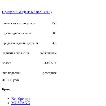
Прицеп "ВОДНИК" (8213 А5)
полная масса прицепа, кг
750
грузоподъемность, кг
585
предельная длина судна, м
4,5
вариант исполнения
лонжементы
колёса
R13/15/16
тип подвески
рессорная
91 000 руб
Бренд
Все бренды
MUSTANG