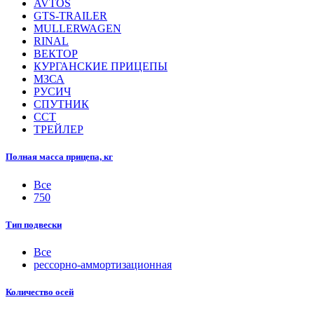
AVTOS
GTS-TRAILER
MULLERWAGEN
RINAL
ВЕКТОР
КУРГАНСКИЕ ПРИЦЕПЫ
МЗСА
РУСИЧ
СПУТНИК
ССТ
ТРЕЙЛЕР
Полная масса прицепа, кг
Все
750
Тип подвески
Все
рессорно-аммортизационная
Количество осей