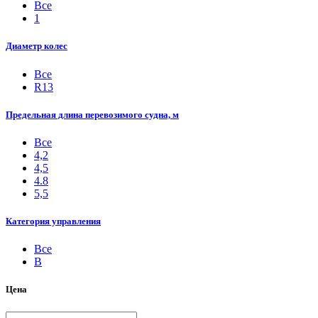
Все
1
Диаметр колес
Все
R13
Предельная длина перевозимого судна, м
Все
4,2
4,5
4.8
5,5
Категория управления
Все
B
Цена