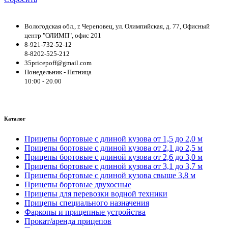
Вологодская обл., г. Череповец, ул. Олимпийская, д. 77, Офисный
центр "ОЛИМП", офис 201
8-921-732-52-12
8-8202-525-212
35pricepoff@gmail.com
Понедельник - Пятница
10:00 - 20.00
Каталог
Прицепы бортовые с длиной кузова от 1,5 до 2,0 м
Прицепы бортовые с длиной кузова от 2,1 до 2,5 м
Прицепы бортовые с длиной кузова от 2,6 до 3,0 м
Прицепы бортовые с длиной кузова от 3,1 до 3,7 м
Прицепы бортовые с длиной кузова свыше 3,8 м
Прицепы бортовые двухосные
Прицепы для перевозки водной техники
Прицепы специального назначения
Фаркопы и прицепные устройства
Прокат/аренда прицепов