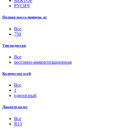
ВЕКТОР
РУСИЧ
Полная масса прицепа, кг
Все
750
Тип подвески
Все
рессорно-аммортизационная
Количество осей
Все
1
одноосный
Диаметр колес
Все
R13