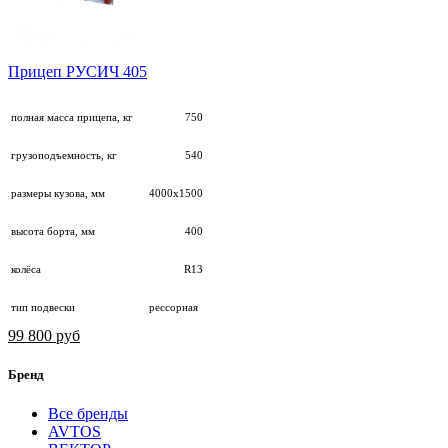
Прицеп РУСИЧ 405
полная масса прицепа, кг
750
грузоподъемность, кг
540
размеры кузова, мм
4000х1500
высота борта, мм
400
колёса
R13
тип подвески
рессорная
99 800 руб
Бренд
Все бренды
AVTOS