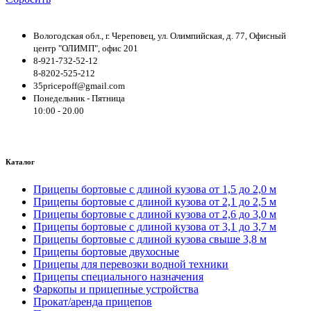
Вологодская обл., г. Череповец, ул. Олимпийская, д. 77, Офисный
центр "ОЛИМП", офис 201
8-921-732-52-12
8-8202-525-212
35pricepoff@gmail.com
Понедельник - Пятница
10:00 - 20.00
Каталог
Прицепы бортовые с длиной кузова от 1,5 до 2,0 м
Прицепы бортовые с длиной кузова от 2,1 до 2,5 м
Прицепы бортовые с длиной кузова от 2,6 до 3,0 м
Прицепы бортовые с длиной кузова от 3,1 до 3,7 м
Прицепы бортовые с длиной кузова свыше 3,8 м
Прицепы бортовые двухосные
Прицепы для перевозки водной техники
Прицепы специального назначения
Фаркопы и прицепные устройства
Прокат/аренда прицепов