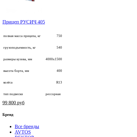
Прицеп РУСИЧ 405
полная масса прицепа, кг
750
грузоподъемность, кг
540
размеры кузова, мм
4000х1500
высота борта, мм
400
колёса
R13
тип подвески
рессорная
99 800 руб
Бренд
Все бренды
AVTOS