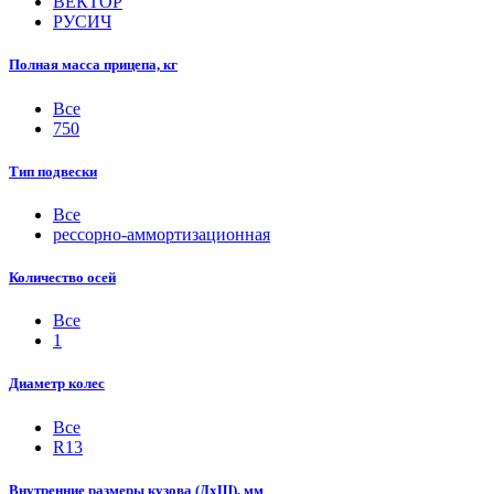
ВЕКТОР
РУСИЧ
Полная масса прицепа, кг
Все
750
Тип подвески
Все
рессорно-аммортизационная
Количество осей
Все
1
Диаметр колес
Все
R13
Внутренние размеры кузова (ДхШ), мм