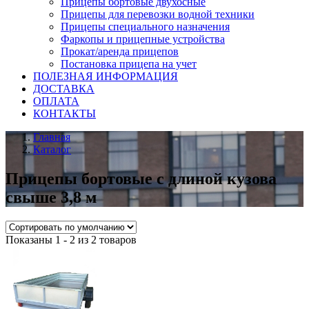
Прицепы бортовые двухосные
Прицепы для перевозки водной техники
Прицепы специального назначения
Фаркопы и прицепные устройства
Прокат/аренда прицепов
Постановка прицепа на учет
ПОЛЕЗНАЯ ИНФОРМАЦИЯ
ДОСТАВКА
ОПЛАТА
КОНТАКТЫ
Главная
Каталог
Прицепы бортовые с длиной кузова
свыше 3,8 м
Показаны 1 - 2 из 2 товаров