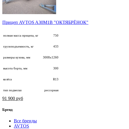
Прицеп AVTOS A30М1B "ОКТЯБРЁНОК"
полная масса прицепа, кг
750
грузоподъемность, кг
433
размеры кузова, мм
3008х1260
высота борта, мм
300
колёса
R13
тип подвески
рессорная
91 900 руб
Бренд
Все бренды
AVTOS