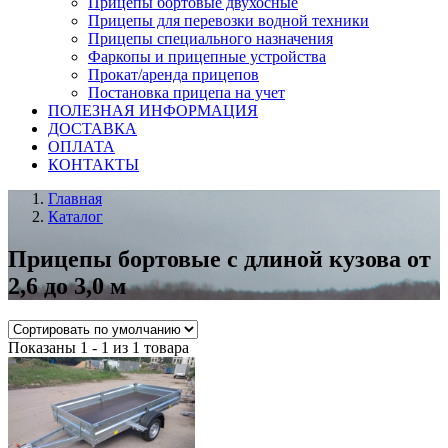
Прицепы бортовые двухосные
Прицепы для перевозки водной техники
Прицепы специального назначения
Фаркопы и прицепные устройства
Прокат/аренда прицепов
Постановка прицепа на учет
ПОЛЕЗНАЯ ИНФОРМАЦИЯ
ДОСТАВКА
ОПЛАТА
КОНТАКТЫ
Главная
Каталог
Прицепы бортовые с длиной кузова от
2,6 до 3,0 м
Показаны 1 - 1 из 1 товара