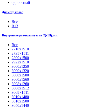
одноосный
Диаметр колес
Все
R13
Внутренние размеры кузова (ДхШ), мм
Все
2710х1510
2735×1511
2800х1500
2922х1510
3000х1250
3000х1320
3000х1500
3000х1560
3008х1260
3008х1512
3009×1511
3010х1480
3010х1500
3050х1440