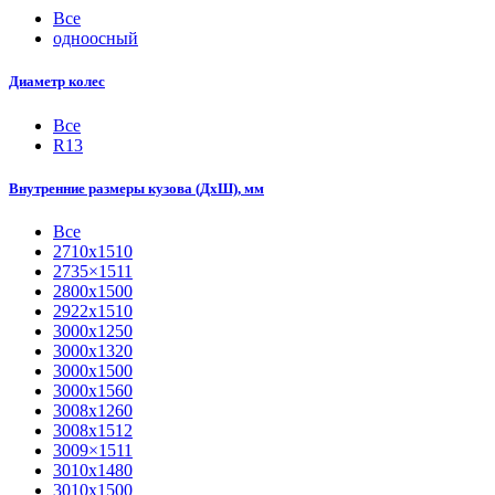
Все
одноосный
Диаметр колес
Все
R13
Внутренние размеры кузова (ДхШ), мм
Все
2710х1510
2735×1511
2800х1500
2922х1510
3000х1250
3000х1320
3000х1500
3000х1560
3008х1260
3008х1512
3009×1511
3010х1480
3010х1500