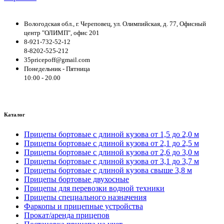
Вологодская обл., г. Череповец, ул. Олимпийская, д. 77, Офисный
центр "ОЛИМП", офис 201
8-921-732-52-12
8-8202-525-212
35pricepoff@gmail.com
Понедельник - Пятница
10:00 - 20.00
Каталог
Прицепы бортовые с длиной кузова от 1,5 до 2,0 м
Прицепы бортовые с длиной кузова от 2,1 до 2,5 м
Прицепы бортовые с длиной кузова от 2,6 до 3,0 м
Прицепы бортовые с длиной кузова от 3,1 до 3,7 м
Прицепы бортовые с длиной кузова свыше 3,8 м
Прицепы бортовые двухосные
Прицепы для перевозки водной техники
Прицепы специального назначения
Фаркопы и прицепные устройства
Прокат/аренда прицепов