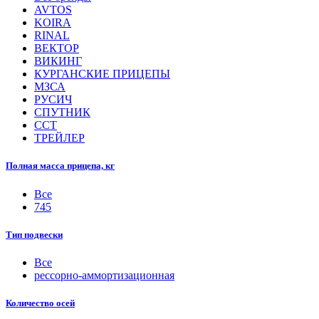
AVTOS
KOIRA
RINAL
ВЕКТОР
ВИКИНГ
КУРГАНСКИЕ ПРИЦЕПЫ
МЗСА
РУСИЧ
СПУТНИК
ССТ
ТРЕЙЛЕР
Полная масса прицепа, кг
Все
745
Тип подвески
Все
рессорно-аммортизационная
Количество осей