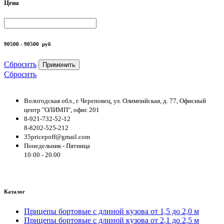
Цена
90500 - 90500
руб
Сбросить
Применить
Сбросить
Вологодская обл., г. Череповец, ул. Олимпийская, д. 77, Офисный
центр "ОЛИМП", офис 201
8-921-732-52-12
8-8202-525-212
35pricepoff@gmail.com
Понедельник - Пятница
10:00 - 20.00
Каталог
Прицепы бортовые с длиной кузова от 1,5 до 2,0 м
Прицепы бортовые с длиной кузова от 2,1 до 2,5 м