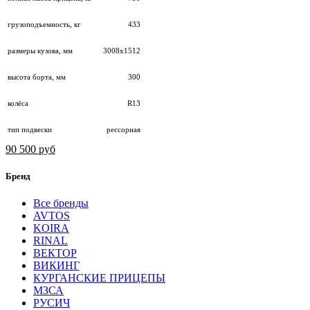
грузоподъемность, кг
433
размеры кузова, мм
3008х1512
высота борта, мм
300
колёса
R13
тип подвески
рессорная
90 500 руб
Бренд
Все бренды
AVTOS
KOIRA
RINAL
ВЕКТОР
ВИКИНГ
КУРГАНСКИЕ ПРИЦЕПЫ
МЗСА
РУСИЧ