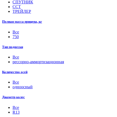
СПУТНИК
ССТ
ТРЕЙЛЕР
Полная масса прицепа, кг
Все
750
Тип подвески
Все
рессорно-аммортизационная
Количество осей
Все
одноосный
Диаметр колес
Все
R13