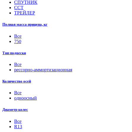
СПУТНИК
ССТ
ТРЕЙЛЕР
Полная масса прицепа, кг
Все
750
Тип подвески
Все
рессорно-аммортизационная
Количество осей
Все
одноосный
Диаметр колес
Все
R13