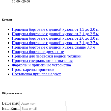
10:00 - 20.00
Каталог
Прицепы бортовые с длиной кузова от 1,5 до 2,0 м
Прицепы бортовые с длиной кузова от 2,1 до 2,5 м
Прицепы бортовые с длиной кузова от 2,6 до 3,0 м
Прицепы бортовые с длиной кузова от 3,1 до 3,7 м
Прицепы бортовые с длиной кузова свыше 3,8 м
Прицепы бортовые двухосные
Прицепы для перевозки водной техники
Прицепы специального назначения
Фаркопы и прицепные устройства
Прокат/аренда прицепов
Постановка прицепа на учет
Обратная связь
Ваше имя
Ваш Email