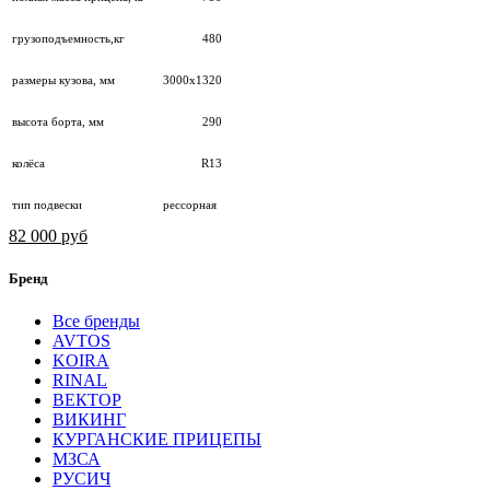
грузоподъемность,кг
480
размеры кузова, мм
3000х1320
высота борта, мм
290
колёса
R13
тип подвески
рессорная
82 000 руб
Бренд
Все бренды
AVTOS
KOIRA
RINAL
ВЕКТОР
ВИКИНГ
КУРГАНСКИЕ ПРИЦЕПЫ
МЗСА
РУСИЧ