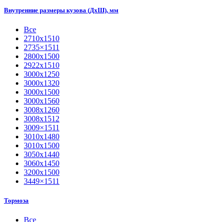
Внутренние размеры кузова (ДхШ), мм
Все
2710х1510
2735×1511
2800х1500
2922х1510
3000х1250
3000х1320
3000х1500
3000х1560
3008х1260
3008х1512
3009×1511
3010х1480
3010х1500
3050х1440
3060х1450
3200х1500
3449×1511
Тормоза
Все