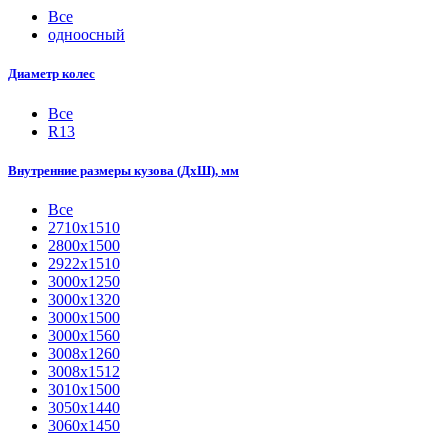
Все
одноосный
Диаметр колес
Все
R13
Внутренние размеры кузова (ДхШ), мм
Все
2710х1510
2800х1500
2922х1510
3000х1250
3000х1320
3000х1500
3000х1560
3008х1260
3008х1512
3010х1500
3050х1440
3060х1450