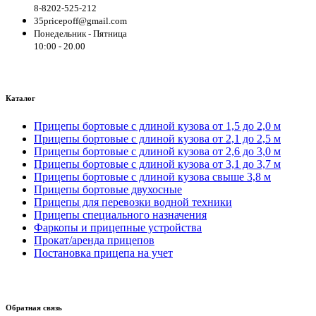
8-8202-525-212
35pricepoff@gmail.com
Понедельник - Пятница
10:00 - 20.00
Каталог
Прицепы бортовые с длиной кузова от 1,5 до 2,0 м
Прицепы бортовые с длиной кузова от 2,1 до 2,5 м
Прицепы бортовые с длиной кузова от 2,6 до 3,0 м
Прицепы бортовые с длиной кузова от 3,1 до 3,7 м
Прицепы бортовые с длиной кузова свыше 3,8 м
Прицепы бортовые двухосные
Прицепы для перевозки водной техники
Прицепы специального назначения
Фаркопы и прицепные устройства
Прокат/аренда прицепов
Постановка прицепа на учет
Обратная связь