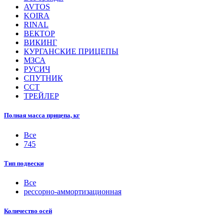
AVTOS
KOIRA
RINAL
ВЕКТОР
ВИКИНГ
КУРГАНСКИЕ ПРИЦЕПЫ
МЗСА
РУСИЧ
СПУТНИК
ССТ
ТРЕЙЛЕР
Полная масса прицепа, кг
Все
745
Тип подвески
Все
рессорно-аммортизационная
Количество осей