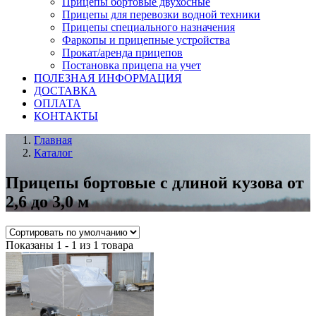
Прицепы бортовые двухосные
Прицепы для перевозки водной техники
Прицепы специального назначения
Фаркопы и прицепные устройства
Прокат/аренда прицепов
Постановка прицепа на учет
ПОЛЕЗНАЯ ИНФОРМАЦИЯ
ДОСТАВКА
ОПЛАТА
КОНТАКТЫ
Главная
Каталог
Прицепы бортовые с длиной кузова от
2,6 до 3,0 м
Показаны 1 - 1 из 1 товара