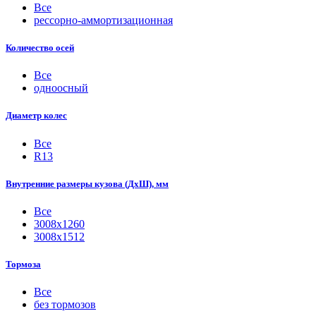
Все
рессорно-аммортизационная
Количество осей
Все
одноосный
Диаметр колес
Все
R13
Внутренние размеры кузова (ДхШ), мм
Все
3008х1260
3008х1512
Тормоза
Все
без тормозов