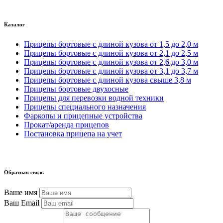
Каталог
Прицепы бортовые с длиной кузова от 1,5 до 2,0 м
Прицепы бортовые с длиной кузова от 2,1 до 2,5 м
Прицепы бортовые с длиной кузова от 2,6 до 3,0 м
Прицепы бортовые с длиной кузова от 3,1 до 3,7 м
Прицепы бортовые с длиной кузова свыше 3,8 м
Прицепы бортовые двухосные
Прицепы для перевозки водной техники
Прицепы специального назначения
Фаркопы и прицепные устройства
Прокат/аренда прицепов
Постановка прицепа на учет
Обратная связь
Ваше имя
Ваш Email