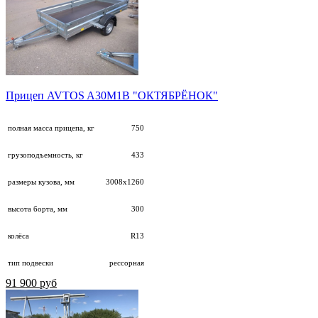
Прицеп AVTOS A30М1B "ОКТЯБРЁНОК"
полная масса прицепа, кг
750
грузоподъемность, кг
433
размеры кузова, мм
3008х1260
высота борта, мм
300
колёса
R13
тип подвески
рессорная
91 900 руб