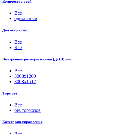
Количество осей
Все
одноосный
Диаметр колес
Все
R13
Внутренние размеры кузова (ДхШ), мм
Все
3008х1260
3008х1512
Тормоза
Все
без тормозов
Категория управления
Все