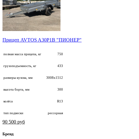
Прицеп AVTOS A30P1B "ПИОНЕР"
полная масса прицепа, кг
750
грузоподъемность, кг
433
размеры кузова, мм
3008х1512
высота борта, мм
300
колёса
R13
тип подвески
рессорная
90 500 руб
Бренд