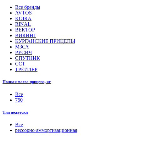
Все бренды
AVTOS
KOIRA
RINAL
ВЕКТОР
ВИКИНГ
КУРГАНСКИЕ ПРИЦЕПЫ
МЗСА
РУСИЧ
СПУТНИК
ССТ
ТРЕЙЛЕР
Полная масса прицепа, кг
Все
750
Тип подвески
Все
рессорно-аммортизационная