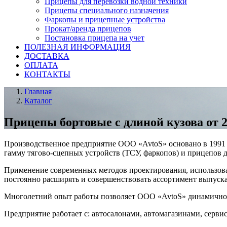
Прицепы для перевозки водной техники
Прицепы специального назначения
Фаркопы и прицепные устройства
Прокат/аренда прицепов
Постановка прицепа на учет
ПОЛЕЗНАЯ ИНФОРМАЦИЯ
ДОСТАВКА
ОПЛАТА
КОНТАКТЫ
Главная
Каталог
Прицепы бортовые с длиной кузова от 2
Производственное предприятие ООО «AvtoS» основано в 1991 
гамму тягово-сцепных устройств (ТСУ, фаркопов) и прицепов 
Применение современных методов проектирования, использова
постоянно расширять и совершенствовать ассортимент выпуска
Многолетний опыт работы позволяет ООО «AvtoS» динамично р
Предприятие работает с: автосалонами, автомагазинами, серв