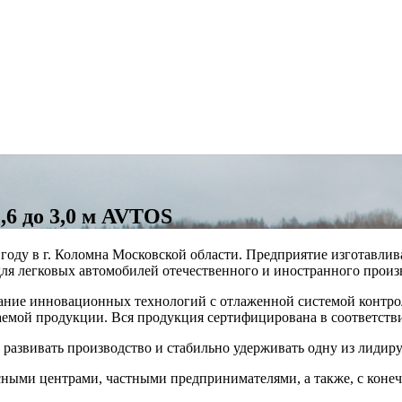
,6 до 3,0 м AVTOS
году в г. Коломна Московской области. Предприятие изготавл
для легковых автомобилей отечественного и иностранного произ
ние инновационных технологий с отлаженной системой контроля
емой продукции. Вся продукция сертифицирована в соответстви
азвивать производство и стабильно удерживать одну из лидир
исными центрами, частными предпринимателями, а также, с кон