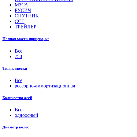
МЗСА
РУСИЧ
СПУТНИК
ССТ
ТРЕЙЛЕР
Полная масса прицепа, кг
Все
750
Тип подвески
Все
рессорно-аммортизационная
Количество осей
Все
одноосный
Диаметр колес