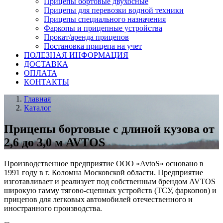
Прицепы бортовые двухосные
Прицепы для перевозки водной техники
Прицепы специального назначения
Фаркопы и прицепные устройства
Прокат/аренда прицепов
Постановка прицепа на учет
ПОЛЕЗНАЯ ИНФОРМАЦИЯ
ДОСТАВКА
ОПЛАТА
КОНТАКТЫ
Главная
Каталог
Прицепы бортовые с длиной кузова от
2,6 до 3,0 м AVTOS
Производственное предприятие ООО «AvtoS» основано в
1991 году в г. Коломна Московской области. Предприятие
изготавливает и реализует под собственным брендом AVTOS
широкую гамму тягово-сцепных устройств (ТСУ, фаркопов) и
прицепов для легковых автомобилей отечественного и
иностранного производства.