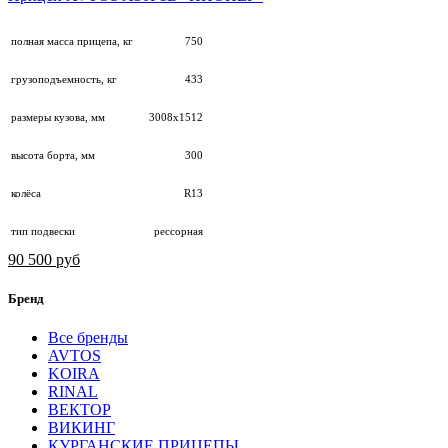
полная масса прицепа, кг
750
грузоподъемность, кг
433
размеры кузова, мм
3008х1512
высота борта, мм
300
колёса
R13
тип подвески
рессорная
90 500 руб
Бренд
Все бренды
AVTOS
KOIRA
RINAL
ВЕКТОР
ВИКИНГ
КУРГАНСКИЕ ПРИЦЕПЫ