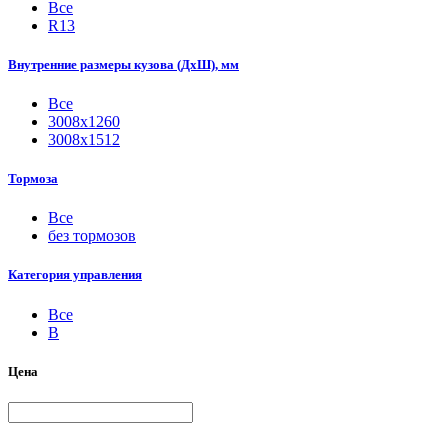
Все
R13
Внутренние размеры кузова (ДхШ), мм
Все
3008х1260
3008х1512
Тормоза
Все
без тормозов
Категория управления
Все
B
Цена