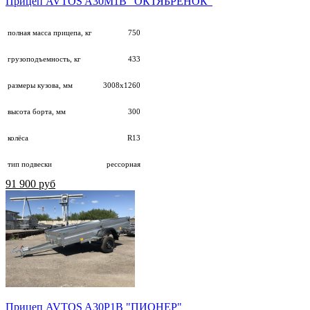
Прицеп AVTOS A30М1B "ОКТЯБРЁНОК"
полная масса прицепа, кг
750
грузоподъемность, кг
433
размеры кузова, мм
3008х1260
высота борта, мм
300
колёса
R13
тип подвески
рессорная
91 900 руб
Прицеп AVTOS A30P1B "ПИОНЕР"