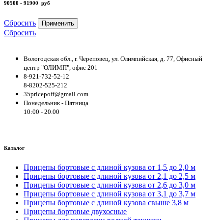
90500 - 91900
руб
Сбросить
Применить
Сбросить
Вологодская обл., г. Череповец, ул. Олимпийская, д. 77, Офисный
центр "ОЛИМП", офис 201
8-921-732-52-12
8-8202-525-212
35pricepoff@gmail.com
Понедельник - Пятница
10:00 - 20.00
Каталог
Прицепы бортовые с длиной кузова от 1,5 до 2,0 м
Прицепы бортовые с длиной кузова от 2,1 до 2,5 м
Прицепы бортовые с длиной кузова от 2,6 до 3,0 м
Прицепы бортовые с длиной кузова от 3,1 до 3,7 м
Прицепы бортовые с длиной кузова свыше 3,8 м
Прицепы бортовые двухосные