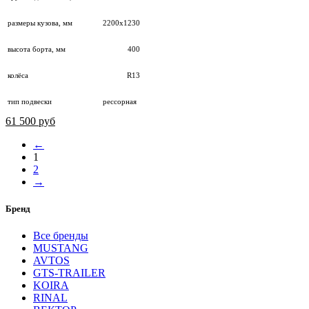
размеры кузова, мм
2200х1230
высота борта, мм
400
колёса
R13
тип подвески
рессорная
61 500 руб
←
1
2
→
Бренд
Все бренды
MUSTANG
AVTOS
GTS-TRAILER
KOIRA
RINAL