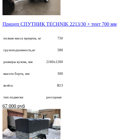
Прицеп СПУТНИК TECHNIK 2213/30 + тент 700 мм
полная масса прицепа, кг
750
грузоподъемность,кг
580
размеры кузова, мм
2160х1260
высота борта, мм
300
колёса
R13
тип подвески
рессорная
67 000 руб