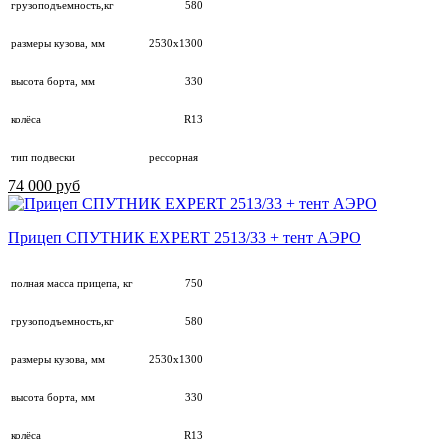
грузоподъемность,кг
580
размеры кузова, мм
2530х1300
высота борта, мм
330
колёса
R13
тип подвески
рессорная
74 000 руб
Прицеп СПУТНИК EXPERT 2513/33 + тент АЭРО
полная масса прицепа, кг
750
грузоподъемность,кг
580
размеры кузова, мм
2530х1300
высота борта, мм
330
колёса
R13