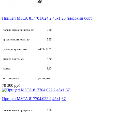
Прицеп МЗСА 817701.024 2,45х1,23 (высокий борт)
полная масса прицепа, кг
750
грузоподъемность, кг
535
размеры кузова, мм
2453х1231
высота борта, мм
470
колёса
R13
тип подвески
рессорная
79 300 руб
Прицеп МЗСА 817704.022 2,45х1,37
полная масса прицепа, кг
750