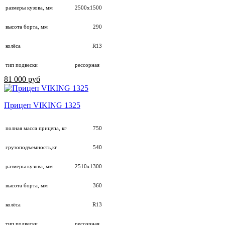
размеры кузова, мм
2500х1500
высота борта, мм
290
колёса
R13
тип подвески
рессорная
81 000 руб
Прицеп VIKING 1325
полная масса прицепа, кг
750
грузоподъемность,кг
540
размеры кузова, мм
2510х1300
высота борта, мм
360
колёса
R13
тип подвески
рессорная