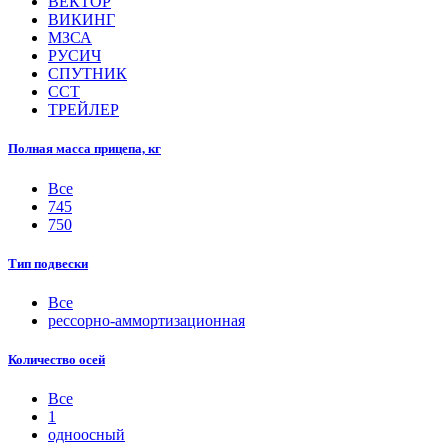
ВЕКТОР
ВИКИНГ
МЗСА
РУСИЧ
СПУТНИК
ССТ
ТРЕЙЛЕР
Полная масса прицепа, кг
Все
745
750
Тип подвески
Все
рессорно-аммортизационная
Количество осей
Все
1
одноосный