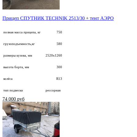
Прицеп СПУТНИК TECHNIK 2513/30 + тент АЭРО
полная масса прицепа, кг
750
грузоподъемность,кг
580
размеры кузова, мм
2520х1260
высота борта, мм
300
колёса
R13
тип подвески
рессорная
74 000 руб