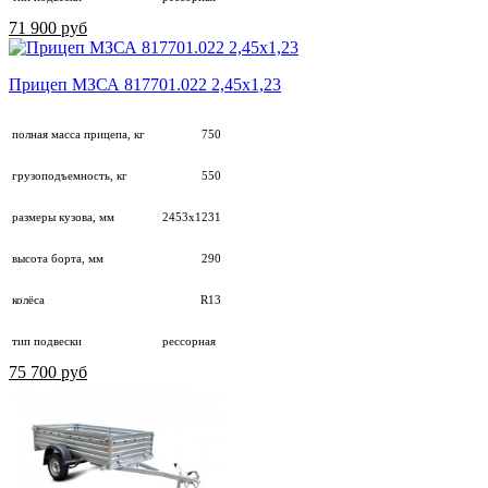
71 900 руб
Прицеп МЗСА 817701.022 2,45х1,23
полная масса прицепа, кг
750
грузоподъемность, кг
550
размеры кузова, мм
2453х1231
высота борта, мм
290
колёса
R13
тип подвески
рессорная
75 700 руб