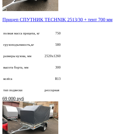
Прицеп СПУТНИК TECHNIK 2513/30 + тент 700 мм
полная масса прицепа, кг
750
грузоподъемность,кг
580
размеры кузова, мм
2520х1260
высота борта, мм
300
колёса
R13
тип подвески
рессорная
69 000 руб