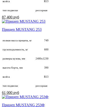
колёса
R13
тип подвески
рессорная
87 400 руб
Прицеп MUSTANG 253
полная масса прицепа, кг
749
грузоподъемность, кг
600
размеры кузова, мм
2480х1230
высота борта, мм
390
колёса
R13
тип подвески
рессорная
61 000 руб
Прицеп MUSTANG 253Ф