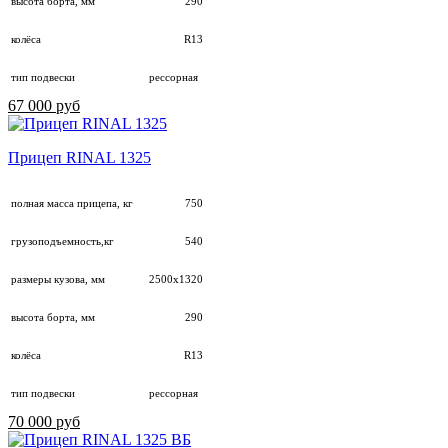
высота борта, мм
290
колёса
R13
тип подвески
рессорная
67 000 руб
Прицеп RINAL 1325
полная масса прицепа, кг
750
грузоподъемность,кг
540
размеры кузова, мм
2500х1320
высота борта, мм
290
колёса
R13
тип подвески
рессорная
70 000 руб