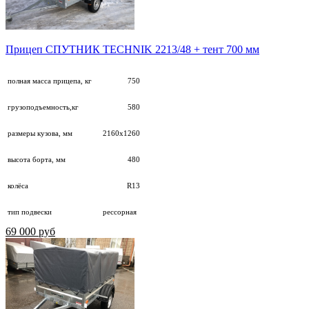
Прицеп СПУТНИК TECHNIK 2213/48 + тент 700 мм
полная масса прицепа, кг
750
грузоподъемность,кг
580
размеры кузова, мм
2160х1260
высота борта, мм
480
колёса
R13
тип подвески
рессорная
69 000 руб