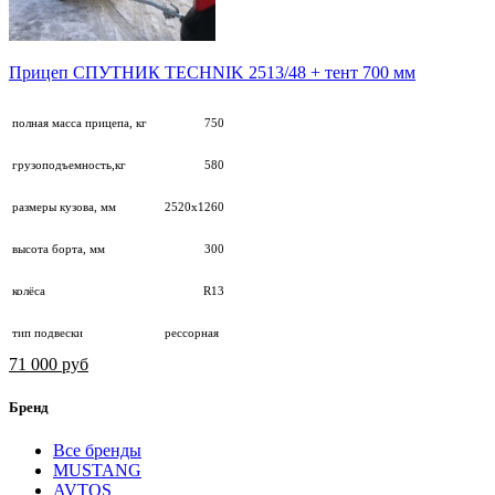
Прицеп СПУТНИК TECHNIK 2513/48 + тент 700 мм
полная масса прицепа, кг
750
грузоподъемность,кг
580
размеры кузова, мм
2520х1260
высота борта, мм
300
колёса
R13
тип подвески
рессорная
71 000 руб
Бренд
Все бренды
MUSTANG
AVTOS