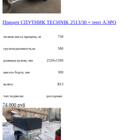
Прицеп СПУТНИК TECHNIK 2513/30 + тент АЭРО
полная масса прицепа, кг
750
грузоподъемность,кг
580
размеры кузова, мм
2520х1260
высота борта, мм
300
колёса
R13
тип подвески
рессорная
74 000 руб