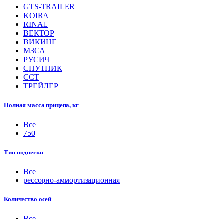
GTS-TRAILER
KOIRA
RINAL
ВЕКТОР
ВИКИНГ
МЗСА
РУСИЧ
СПУТНИК
ССТ
ТРЕЙЛЕР
Полная масса прицепа, кг
Все
750
Тип подвески
Все
рессорно-аммортизационная
Количество осей
Все