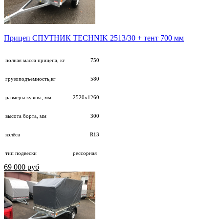
Прицеп СПУТНИК TECHNIK 2513/30 + тент 700 мм
полная масса прицепа, кг
750
грузоподъемность,кг
580
размеры кузова, мм
2520х1260
высота борта, мм
300
колёса
R13
тип подвески
рессорная
69 000 руб