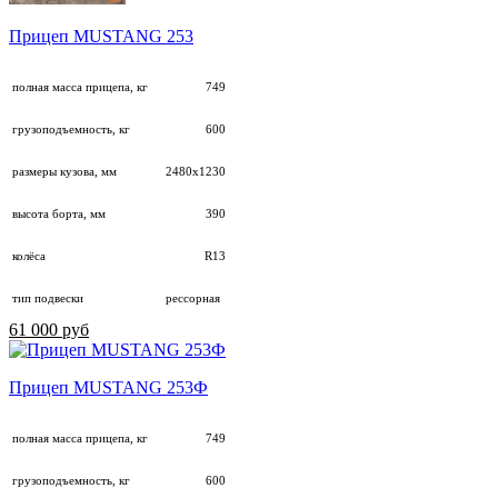
Прицеп MUSTANG 253
полная масса прицепа, кг
749
грузоподъемность, кг
600
размеры кузова, мм
2480х1230
высота борта, мм
390
колёса
R13
тип подвески
рессорная
61 000 руб
Прицеп MUSTANG 253Ф
полная масса прицепа, кг
749
грузоподъемность, кг
600