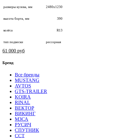
размеры кузова, мм
2480х1230
высота борта, мм
390
колёса
R13
тип подвески
рессорная
61 000 руб
Бренд
Все бренды
MUSTANG
AVTOS
GTS-TRAILER
KOIRA
RINAL
ВЕКТОР
ВИКИНГ
МЗСА
РУСИЧ
СПУТНИК
ССТ