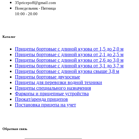
35pricepoff@gmail.com
Понедельник - Пятница
10:00 - 20.00
Каталог
Прицепы бортовые с длиной кузова от 1,5 до 2,0 м
Прицепы бортовые с длиной кузова от 2,1 до 2,5 м
Прицепы бортовые с длиной кузова от 2,6 до 3,0 м
Прицепы бортовые с длиной кузова от 3,1 до 3,7 м
Прицепы бортовые с длиной кузова свыше 3,8 м
Прицепы бортовые двухосные
Прицепы для перевозки водной техники
Прицепы специального назначения
Фаркопы и прицепные устройства
Прокат/аренда прицепов
Постановка прицепа на учет
Обратная связь