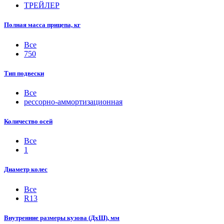
ТРЕЙЛЕР
Полная масса прицепа, кг
Все
750
Тип подвески
Все
рессорно-аммортизационная
Количество осей
Все
1
Диаметр колес
Все
R13
Внутренние размеры кузова (ДхШ), мм