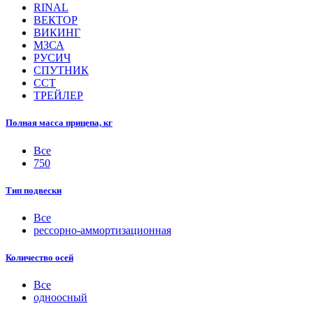
RINAL
ВЕКТОР
ВИКИНГ
МЗСА
РУСИЧ
СПУТНИК
ССТ
ТРЕЙЛЕР
Полная масса прицепа, кг
Все
750
Тип подвески
Все
рессорно-аммортизационная
Количество осей
Все
одноосный