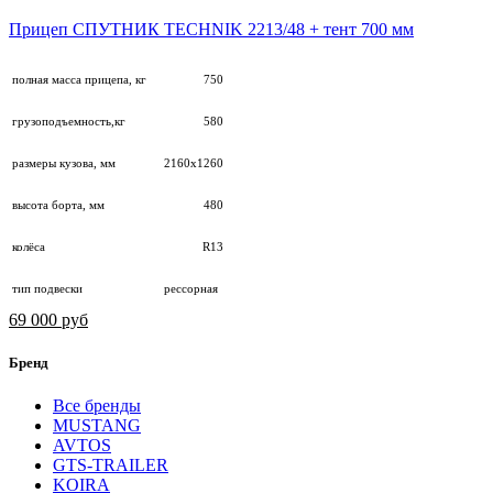
Прицеп СПУТНИК TECHNIK 2213/48 + тент 700 мм
полная масса прицепа, кг
750
грузоподъемность,кг
580
размеры кузова, мм
2160х1260
высота борта, мм
480
колёса
R13
тип подвески
рессорная
69 000 руб
Бренд
Все бренды
MUSTANG
AVTOS
GTS-TRAILER
KOIRA