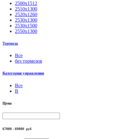
2500х1512
2510х1300
2520х1260
2530х1300
2530х1500
2550х1300
Тормоза
Все
без тормозов
Категория управления
Все
B
Цена
67000 - 69000
руб