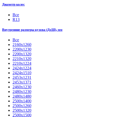
Диаметр колес
Все
R13
Внутренние размеры кузова (ДхШ), мм
Все
2160х1260
2200х1230
2200х1320
2210x1320
2210х1224
2424х1224
2424х1510
2453х1231
2453х1371
2460х1230
2480х1230
2480х1480
2500x1400
2500х1260
2500х1320
2500х1500