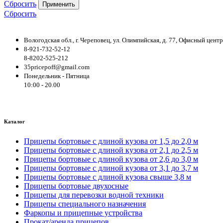
Сбросить
Применить
Сбросить
Вологодская обл., г. Череповец, ул. Олимпийская, д. 77, Офисный цен
8-921-732-52-12
8-8202-525-212
35pricepoff@gmail.com
Понедельник - Пятница
10:00 - 20.00
Каталог
Прицепы бортовые с длиной кузова от 1,5 до 2,0 м
Прицепы бортовые с длиной кузова от 2,1 до 2,5 м
Прицепы бортовые с длиной кузова от 2,6 до 3,0 м
Прицепы бортовые с длиной кузова от 3,1 до 3,7 м
Прицепы бортовые с длиной кузова свыше 3,8 м
Прицепы бортовые двухосные
Прицепы для перевозки водной техники
Прицепы специального назначения
Фаркопы и прицепные устройства
Прокат/аренда прицепов