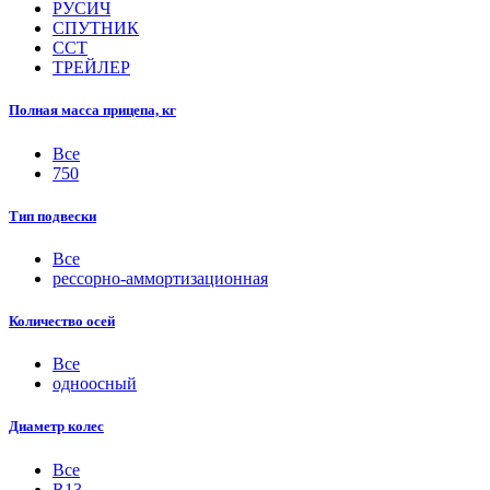
РУСИЧ
СПУТНИК
ССТ
ТРЕЙЛЕР
Полная масса прицепа, кг
Все
750
Тип подвески
Все
рессорно-аммортизационная
Количество осей
Все
одноосный
Диаметр колес
Все
R13