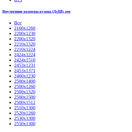
Внутренние размеры кузова (ДхШ), мм
Все
2160х1260
2200х1230
2200х1320
2210x1320
2210х1224
2424х1224
2424х1510
2453х1231
2453х1371
2460х1230
2500x1400
2500х1260
2500х1320
2500х1500
2500х1512
2510х1300
2520х1260
2530х1300
2550х1300