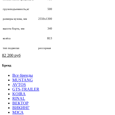
грузоподъемность,кг
500
размеры кузова, мм
2550х1300
высота борта, мм
340
колёса
R13
тип подвески
рессорная
82 200 руб
Бренд
Все бренды
MUSTANG
AVTOS
GTS-TRAILER
KOIRA
RINAL
ВЕКТОР
ВИКИНГ
МЗСА