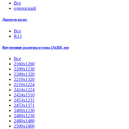
Все
одноосный
Диаметр колес
Все
R13
Внутренние размеры кузова (ДхШ), мм
Все
2160х1260
2200х1230
2200х1320
2210x1320
2210х1224
2424х1224
2424х1510
2453х1231
2453х1371
2460х1230
2480х1230
2480х1480
2500x1400