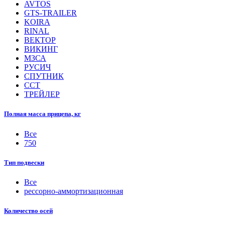
AVTOS
GTS-TRAILER
KOIRA
RINAL
ВЕКТОР
ВИКИНГ
МЗСА
РУСИЧ
СПУТНИК
ССТ
ТРЕЙЛЕР
Полная масса прицепа, кг
Все
750
Тип подвески
Все
рессорно-аммортизационная
Количество осей