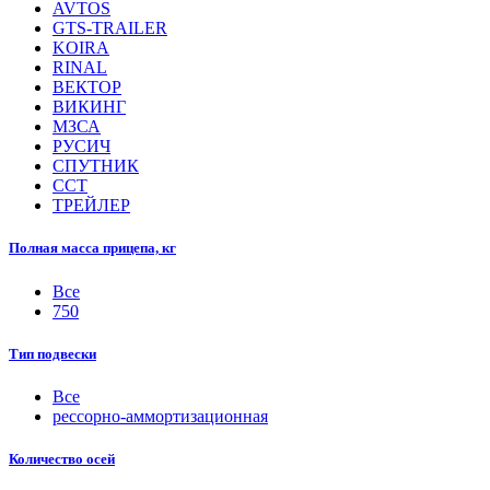
AVTOS
GTS-TRAILER
KOIRA
RINAL
ВЕКТОР
ВИКИНГ
МЗСА
РУСИЧ
СПУТНИК
ССТ
ТРЕЙЛЕР
Полная масса прицепа, кг
Все
750
Тип подвески
Все
рессорно-аммортизационная
Количество осей