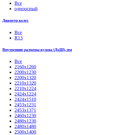
Все
одноосный
Диаметр колес
Все
R13
Внутренние размеры кузова (ДхШ), мм
Все
2160х1260
2200х1230
2200х1320
2210x1320
2210х1224
2424х1224
2424х1510
2453х1231
2453х1371
2460х1230
2480х1230
2480х1480
2500x1400