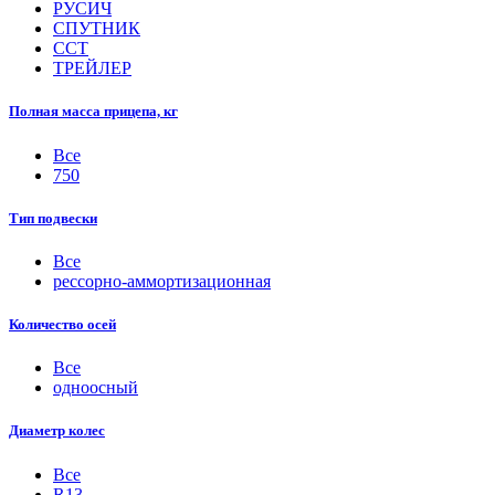
РУСИЧ
СПУТНИК
ССТ
ТРЕЙЛЕР
Полная масса прицепа, кг
Все
750
Тип подвески
Все
рессорно-аммортизационная
Количество осей
Все
одноосный
Диаметр колес
Все
R13