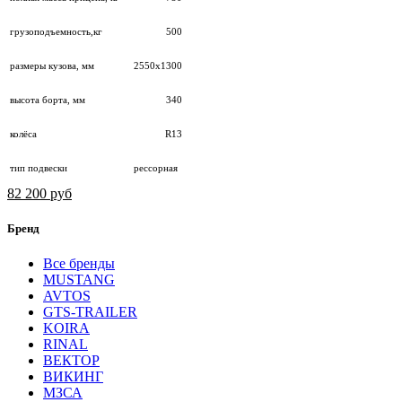
грузоподъемность,кг
500
размеры кузова, мм
2550х1300
высота борта, мм
340
колёса
R13
тип подвески
рессорная
82 200 руб
Бренд
Все бренды
MUSTANG
AVTOS
GTS-TRAILER
KOIRA
RINAL
ВЕКТОР
ВИКИНГ
МЗСА