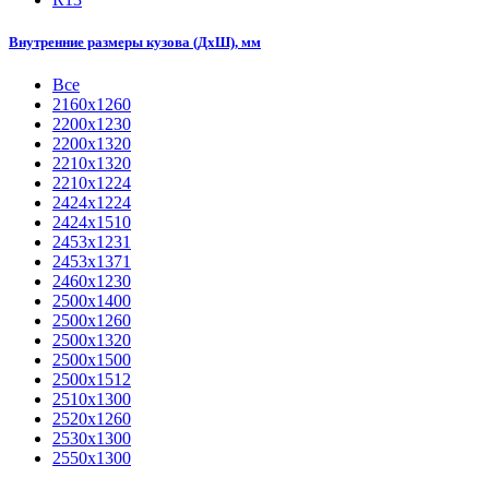
Внутренние размеры кузова (ДхШ), мм
Все
2160х1260
2200х1230
2200х1320
2210x1320
2210х1224
2424х1224
2424х1510
2453х1231
2453х1371
2460х1230
2500x1400
2500х1260
2500х1320
2500х1500
2500х1512
2510х1300
2520х1260
2530х1300
2550х1300