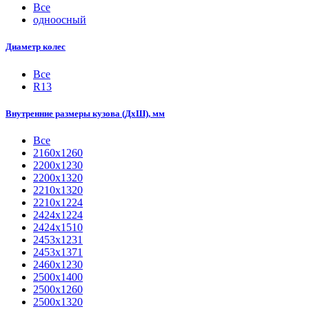
Все
одноосный
Диаметр колес
Все
R13
Внутренние размеры кузова (ДхШ), мм
Все
2160х1260
2200х1230
2200х1320
2210x1320
2210х1224
2424х1224
2424х1510
2453х1231
2453х1371
2460х1230
2500x1400
2500х1260
2500х1320