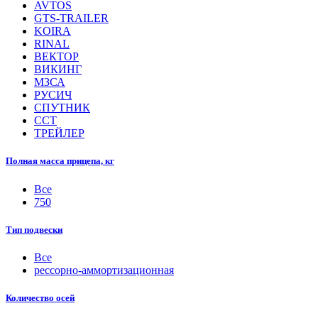
AVTOS
GTS-TRAILER
KOIRA
RINAL
ВЕКТОР
ВИКИНГ
МЗСА
РУСИЧ
СПУТНИК
ССТ
ТРЕЙЛЕР
Полная масса прицепа, кг
Все
750
Тип подвески
Все
рессорно-аммортизационная
Количество осей