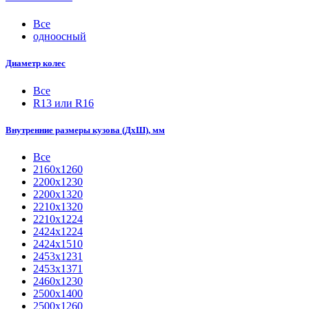
Все
одноосный
Диаметр колес
Все
R13 или R16
Внутренние размеры кузова (ДхШ), мм
Все
2160х1260
2200х1230
2200х1320
2210x1320
2210х1224
2424х1224
2424х1510
2453х1231
2453х1371
2460х1230
2500x1400
2500х1260