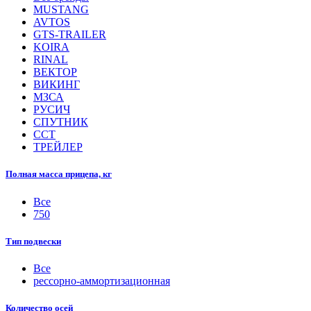
MUSTANG
AVTOS
GTS-TRAILER
KOIRA
RINAL
ВЕКТОР
ВИКИНГ
МЗСА
РУСИЧ
СПУТНИК
ССТ
ТРЕЙЛЕР
Полная масса прицепа, кг
Все
750
Тип подвески
Все
рессорно-аммортизационная
Количество осей