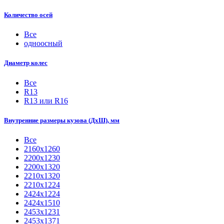
Количество осей
Все
одноосный
Диаметр колес
Все
R13
R13 или R16
Внутренние размеры кузова (ДхШ), мм
Все
2160х1260
2200х1230
2200х1320
2210x1320
2210х1224
2424х1224
2424х1510
2453х1231
2453х1371