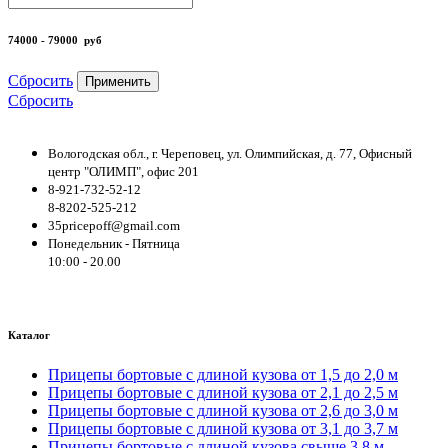
74000 - 79000
руб
Сбросить
Применить
Сбросить
Вологодская обл., г. Череповец, ул. Олимпийская, д. 77, Офисный
центр "ОЛИМП", офис 201
8-921-732-52-12
8-8202-525-212
35pricepoff@gmail.com
Понедельник - Пятница
10:00 - 20.00
Каталог
Прицепы бортовые с длиной кузова от 1,5 до 2,0 м
Прицепы бортовые с длиной кузова от 2,1 до 2,5 м
Прицепы бортовые с длиной кузова от 2,6 до 3,0 м
Прицепы бортовые с длиной кузова от 3,1 до 3,7 м
Прицепы бортовые с длиной кузова свыше 3,8 м