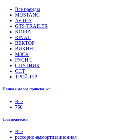
Все бренды
MUSTANG
AVTOS
GTS-TRAILER
KOIRA
RINAL
ВЕКТОР
ВИКИНГ
МЗСА
РУСИЧ
СПУТНИК
ССТ
ТРЕЙЛЕР
Полная масса прицепа, кг
Все
750
Тип подвески
Все
рессорно-аммортизационная