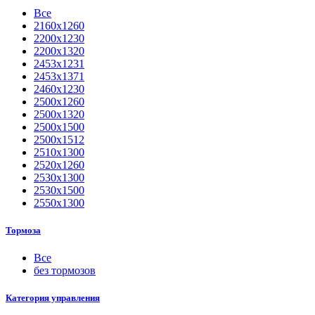
Все
2160х1260
2200х1230
2200х1320
2453х1231
2453х1371
2460х1230
2500х1260
2500х1320
2500х1500
2500х1512
2510х1300
2520х1260
2530х1300
2530х1500
2550х1300
Тормоза
Все
без тормозов
Категория управления