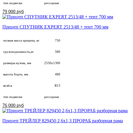
тип подвески
рессорная
79 000 руб
Прицеп СПУТНИК EXPERT 2513/48 + тент 700 мм
полная масса прицепа, кг
750
грузоподъемность,кг
580
размеры кузова, мм
2530х1300
высота борта, мм
480
колёса
R13
тип подвески
рессорная
76 000 руб
Прицеп ТРЕЙЛЕР 829450 2,6х1,3 ПРОРАБ разборная рама