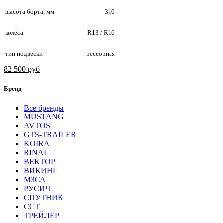
высота борта, мм
310
колёса
R13 / R16
тип подвески
рессорная
82 500 руб
Бренд
Все бренды
MUSTANG
AVTOS
GTS-TRAILER
KOIRA
RINAL
ВЕКТОР
ВИКИНГ
МЗСА
РУСИЧ
СПУТНИК
ССТ
ТРЕЙЛЕР