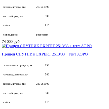
размеры кузова, мм
2530х1300
высота борта, мм
330
колёса
R13
тип подвески
рессорная
74 000 руб
Прицеп СПУТНИК EXPERT 2513/33 + тент АЭРО
полная масса прицепа, кг
750
грузоподъемность,кг
580
размеры кузова, мм
2530х1300
высота борта, мм
330
колёса
R13