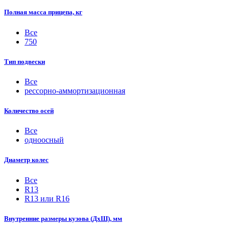
Полная масса прицепа, кг
Все
750
Тип подвески
Все
рессорно-аммортизационная
Количество осей
Все
одноосный
Диаметр колес
Все
R13
R13 или R16
Внутренние размеры кузова (ДхШ), мм