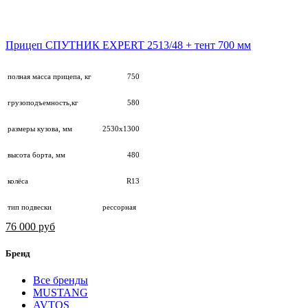
Прицеп СПУТНИК EXPERT 2513/48 + тент 700 мм
полная масса прицепа, кг
750
грузоподъемность,кг
580
размеры кузова, мм
2530х1300
высота борта, мм
480
колёса
R13
тип подвески
рессорная
76 000 руб
Бренд
Все бренды
MUSTANG
AVTOS