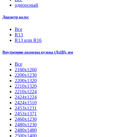
одноосный
Диаметр колес
Все
R13
R13 или R16
Внутренние размеры кузова (ДхШ), мм
Все
2160х1260
2200х1230
2200х1320
2210x1320
2210х1224
2424х1224
2424х1510
2453х1231
2453х1371
2460х1230
2480х1230
2480х1480
2500x1400