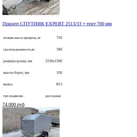
Прицеп СПУТНИК EXPERT 2513/33 + тент 700 мм
полная масса прицепа, кг
750
грузоподъемность,кг
580
размеры кузова, мм
2530х1300
высота борта, мм
330
колёса
R13
тип подвески
рессорная
74 000 руб