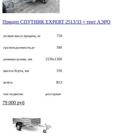
Прицеп СПУТНИК EXPERT 2513/33 + тент АЭРО
полная масса прицепа, кг
750
грузоподъемность,кг
580
размеры кузова, мм
2530х1300
высота борта, мм
330
колёса
R13
тип подвески
рессорная
79 000 руб