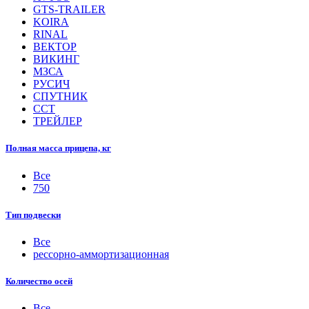
GTS-TRAILER
KOIRA
RINAL
ВЕКТОР
ВИКИНГ
МЗСА
РУСИЧ
СПУТНИК
ССТ
ТРЕЙЛЕР
Полная масса прицепа, кг
Все
750
Тип подвески
Все
рессорно-аммортизационная
Количество осей
Все