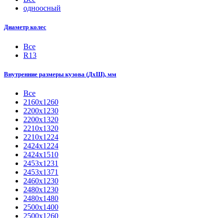
одноосный
Диаметр колес
Все
R13
Внутренние размеры кузова (ДхШ), мм
Все
2160х1260
2200х1230
2200х1320
2210x1320
2210х1224
2424х1224
2424х1510
2453х1231
2453х1371
2460х1230
2480х1230
2480х1480
2500x1400
2500х1260