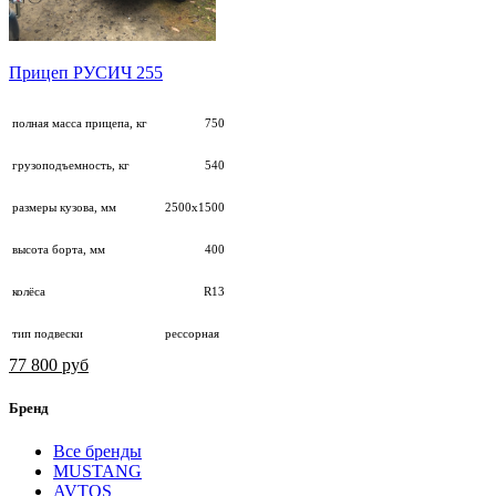
Прицеп РУСИЧ 255
полная масса прицепа, кг
750
грузоподъемность, кг
540
размеры кузова, мм
2500х1500
высота борта, мм
400
колёса
R13
тип подвески
рессорная
77 800 руб
Бренд
Все бренды
MUSTANG
AVTOS