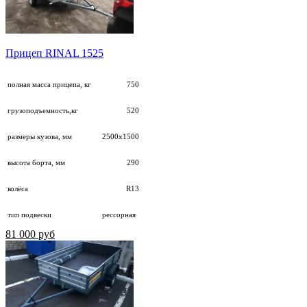
Прицеп RINAL 1525
полная масса прицепа, кг
750
грузоподъемность,кг
520
размеры кузова, мм
2500х1500
высота борта, мм
290
колёса
R13
тип подвески
рессорная
81 000 руб