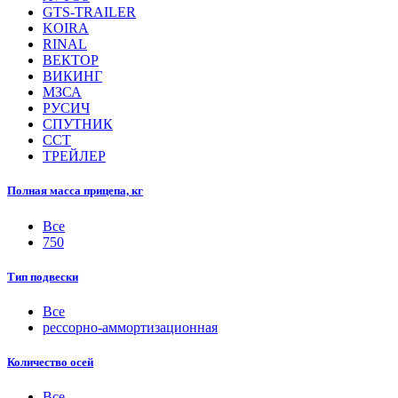
GTS-TRAILER
KOIRA
RINAL
ВЕКТОР
ВИКИНГ
МЗСА
РУСИЧ
СПУТНИК
ССТ
ТРЕЙЛЕР
Полная масса прицепа, кг
Все
750
Тип подвески
Все
рессорно-аммортизационная
Количество осей
Все