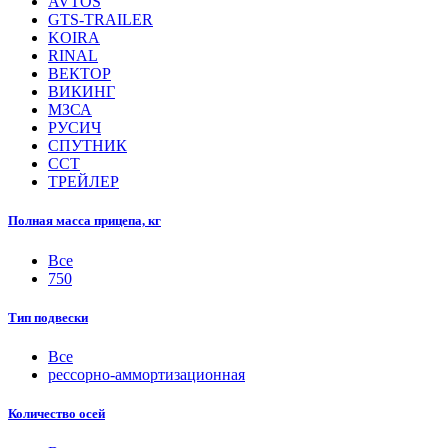
AVTOS
GTS-TRAILER
KOIRA
RINAL
ВЕКТОР
ВИКИНГ
МЗСА
РУСИЧ
СПУТНИК
ССТ
ТРЕЙЛЕР
Полная масса прицепа, кг
Все
750
Тип подвески
Все
рессорно-аммортизационная
Количество осей