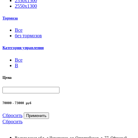
2530х1500
2550х1300
Тормоза
Все
без тормозов
Категория управления
Все
B
Цена
70000 - 73000
руб
Сбросить
Применить
Сбросить
Вологодская обл., г. Череповец, ул. Олимпийская, д. 77, Офисный