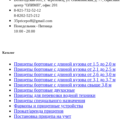
центр "ОЛИМП", офис 201
8-921-732-52-12
8-8202-525-212
35pricepoff@gmail.com
Понедельник - Пятница
10:00 - 20.00
Каталог
Прицепы бортовые с длиной кузова от 1,5 до 2,0 м
Прицепы бортовые с длиной кузова от 2,1 до 2,5 м
Прицепы бортовые с длиной кузова от 2,6 до 3,0 м
Прицепы бортовые с длиной кузова от 3,1 до 3,7 м
Прицепы бортовые с длиной кузова свыше 3,8 м
Прицепы бортовые двухосные
Прицепы для перевозки водной техники
Прицепы специального назначения
Фаркопы и прицепные устройства
Прокат/аренда прицепов
Постановка прицепа на учет