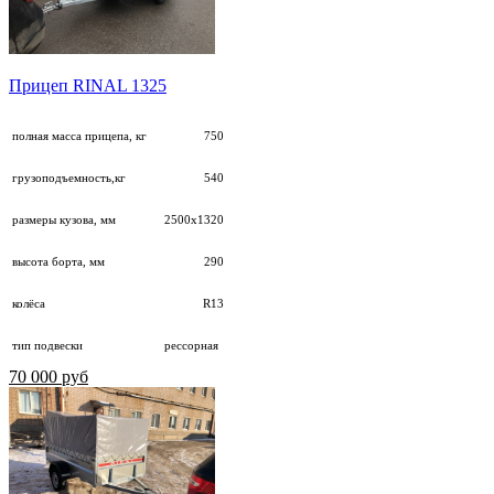
Прицеп RINAL 1325
полная масса прицепа, кг
750
грузоподъемность,кг
540
размеры кузова, мм
2500х1320
высота борта, мм
290
колёса
R13
тип подвески
рессорная
70 000 руб