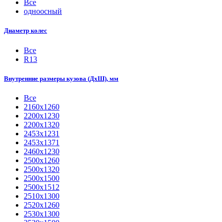
Все
одноосный
Диаметр колес
Все
R13
Внутренние размеры кузова (ДхШ), мм
Все
2160х1260
2200х1230
2200х1320
2453х1231
2453х1371
2460х1230
2500х1260
2500х1320
2500х1500
2500х1512
2510х1300
2520х1260
2530х1300