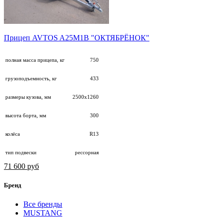
Прицеп AVTOS A25М1B "ОКТЯБРЁНОК"
полная масса прицепа, кг
750
грузоподъемность, кг
433
размеры кузова, мм
2500х1260
высота борта, мм
300
колёса
R13
тип подвески
рессорная
71 600 руб
Бренд
Все бренды
MUSTANG