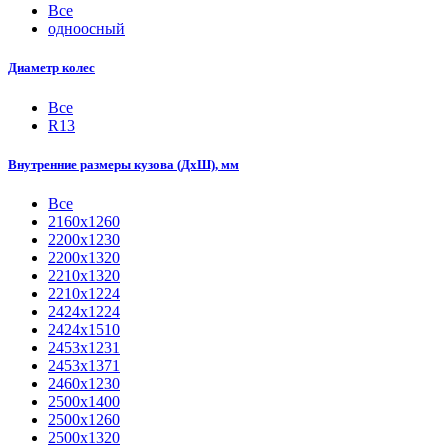
Все
одноосный
Диаметр колес
Все
R13
Внутренние размеры кузова (ДхШ), мм
Все
2160х1260
2200х1230
2200х1320
2210x1320
2210х1224
2424х1224
2424х1510
2453х1231
2453х1371
2460х1230
2500x1400
2500х1260
2500х1320