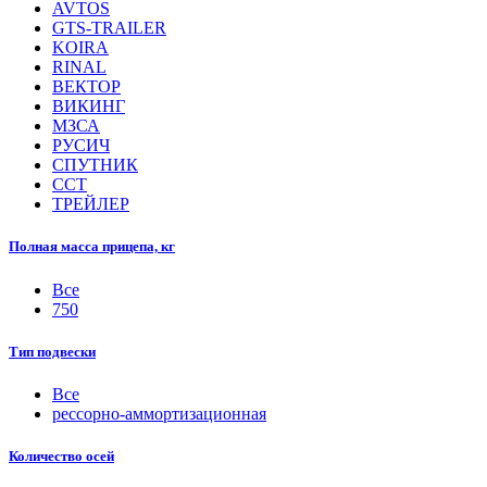
AVTOS
GTS-TRAILER
KOIRA
RINAL
ВЕКТОР
ВИКИНГ
МЗСА
РУСИЧ
СПУТНИК
ССТ
ТРЕЙЛЕР
Полная масса прицепа, кг
Все
750
Тип подвески
Все
рессорно-аммортизационная
Количество осей