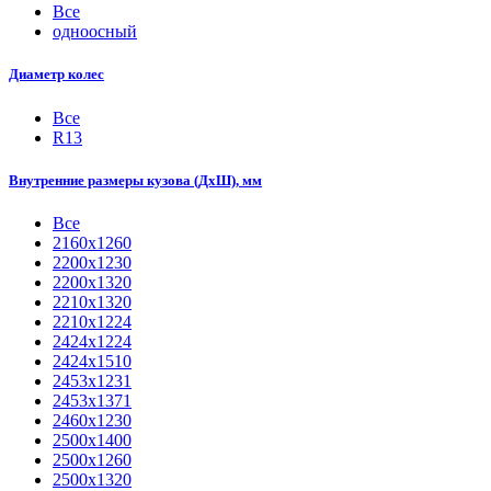
Все
одноосный
Диаметр колес
Все
R13
Внутренние размеры кузова (ДхШ), мм
Все
2160х1260
2200х1230
2200х1320
2210x1320
2210х1224
2424х1224
2424х1510
2453х1231
2453х1371
2460х1230
2500x1400
2500х1260
2500х1320