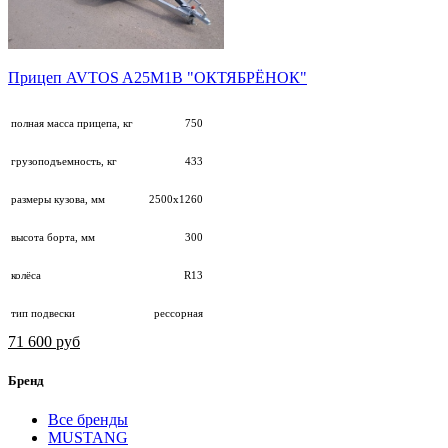
Прицеп AVTOS A25М1B "ОКТЯБРЁНОК"
полная масса прицепа, кг
750
грузоподъемность, кг
433
размеры кузова, мм
2500х1260
высота борта, мм
300
колёса
R13
тип подвески
рессорная
71 600 руб
Бренд
Все бренды
MUSTANG