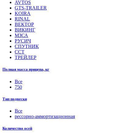
AVTOS
GTS-TRAILER
KOIRA
RINAL
ВЕКТОР
ВИКИНГ
МЗСА
РУСИЧ
СПУТНИК
ССТ
ТРЕЙЛЕР
Полная масса прицепа, кг
Все
750
Тип подвески
Все
рессорно-аммортизационная
Количество осей