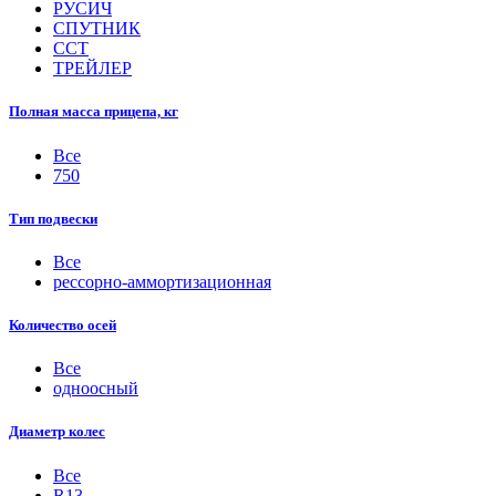
РУСИЧ
СПУТНИК
ССТ
ТРЕЙЛЕР
Полная масса прицепа, кг
Все
750
Тип подвески
Все
рессорно-аммортизационная
Количество осей
Все
одноосный
Диаметр колес
Все
R13