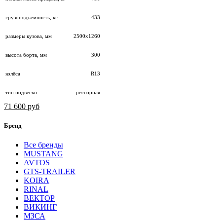
грузоподъемность, кг
433
размеры кузова, мм
2500х1260
высота борта, мм
300
колёса
R13
тип подвески
рессорная
71 600 руб
Бренд
Все бренды
MUSTANG
AVTOS
GTS-TRAILER
KOIRA
RINAL
ВЕКТОР
ВИКИНГ
МЗСА