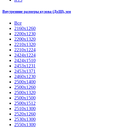
Внутренние размеры кузова (ДхШ), мм
Все
2160х1260
2200х1230
2200х1320
2210x1320
2210х1224
2424х1224
2424х1510
2453х1231
2453х1371
2460х1230
2500x1400
2500х1260
2500х1320
2500х1500
2500х1512
2510х1300
2520х1260
2530х1300
2550х1300