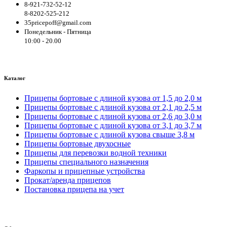
8-921-732-52-12
8-8202-525-212
35pricepoff@gmail.com
Понедельник - Пятница
10:00 - 20.00
Каталог
Прицепы бортовые с длиной кузова от 1,5 до 2,0 м
Прицепы бортовые с длиной кузова от 2,1 до 2,5 м
Прицепы бортовые с длиной кузова от 2,6 до 3,0 м
Прицепы бортовые с длиной кузова от 3,1 до 3,7 м
Прицепы бортовые с длиной кузова свыше 3,8 м
Прицепы бортовые двухосные
Прицепы для перевозки водной техники
Прицепы специального назначения
Фаркопы и прицепные устройства
Прокат/аренда прицепов
Постановка прицепа на учет