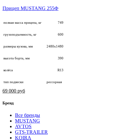
Прицеп MUSTANG 255Ф
полная масса прицепа, кг
749
грузоподъемность, кг
600
размеры кузова, мм
2480х1480
высота борта, мм
390
колёса
R13
тип подвески
рессорная
69 000 руб
Бренд
Все бренды
MUSTANG
AVTOS
GTS-TRAILER
KOIRA