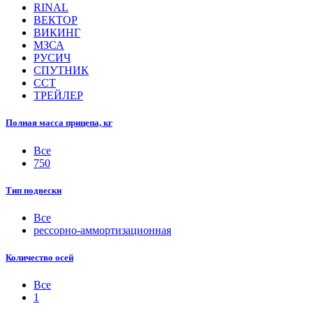
RINAL
ВЕКТОР
ВИКИНГ
МЗСА
РУСИЧ
СПУТНИК
ССТ
ТРЕЙЛЕР
Полная масса прицепа, кг
Все
750
Тип подвески
Все
рессорно-аммортизационная
Количество осей
Все
1