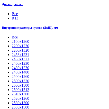
Диаметр колес
Все
R13
Внутренние размеры кузова (ДхШ), мм
Все
2160х1260
2200х1230
2200х1320
2453х1231
2453х1371
2460х1230
2480х1230
2480х1480
2500х1260
2500х1320
2500х1500
2500х1512
2510х1300
2520х1260
2530х1300
2530х1500