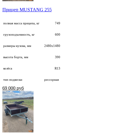
Прицеп MUSTANG 255
полная масса прицепа, кг
749
грузоподъемность, кг
600
размеры кузова, мм
2480х1480
высота борта, мм
390
колёса
R13
тип подвески
рессорная
69 000 руб