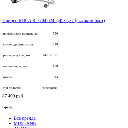
Прицеп МЗСА 817704.024 2,45х1,37 (высокий борт)
полная масса прицепа, кг
750
грузоподъемность, кг
518
размеры кузова, мм
2453х1371
высота борта, мм
470
колёса
R13
тип подвески
рессорная
87 400 руб
Бренд
Все бренды
MUSTANG