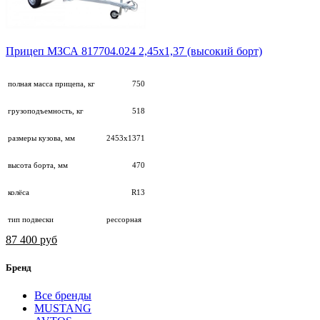
Прицеп МЗСА 817704.024 2,45х1,37 (высокий борт)
полная масса прицепа, кг
750
грузоподъемность, кг
518
размеры кузова, мм
2453х1371
высота борта, мм
470
колёса
R13
тип подвески
рессорная
87 400 руб
Бренд
Все бренды
MUSTANG