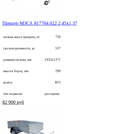
Прицеп МЗСА 817704.022 2,45х1,37
полная масса прицепа, кг
750
грузоподъемность, кг
537
размеры кузова, мм
2453х1371
высота борта, мм
290
колёса
R13
тип подвески
рессорная
82 900 руб