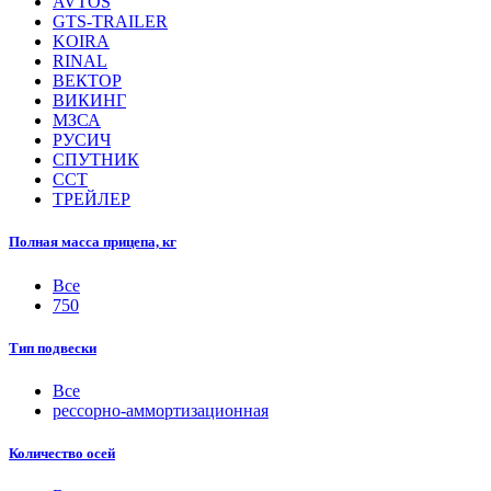
AVTOS
GTS-TRAILER
KOIRA
RINAL
ВЕКТОР
ВИКИНГ
МЗСА
РУСИЧ
СПУТНИК
ССТ
ТРЕЙЛЕР
Полная масса прицепа, кг
Все
750
Тип подвески
Все
рессорно-аммортизационная
Количество осей