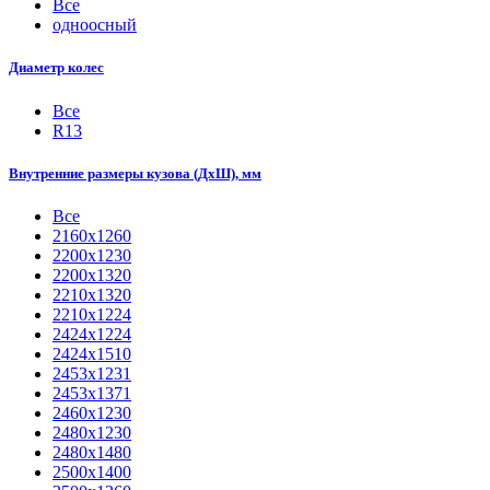
Все
одноосный
Диаметр колес
Все
R13
Внутренние размеры кузова (ДхШ), мм
Все
2160х1260
2200х1230
2200х1320
2210x1320
2210х1224
2424х1224
2424х1510
2453х1231
2453х1371
2460х1230
2480х1230
2480х1480
2500x1400