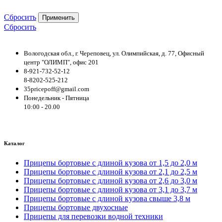
Сбросить
Применить
Сбросить
Вологодская обл., г. Череповец, ул. Олимпийская, д. 77, Офисный
центр "ОЛИМП", офис 201
8-921-732-52-12
8-8202-525-212
35pricepoff@gmail.com
Понедельник - Пятница
10:00 - 20.00
Каталог
Прицепы бортовые с длиной кузова от 1,5 до 2,0 м
Прицепы бортовые с длиной кузова от 2,1 до 2,5 м
Прицепы бортовые с длиной кузова от 2,6 до 3,0 м
Прицепы бортовые с длиной кузова от 3,1 до 3,7 м
Прицепы бортовые с длиной кузова свыше 3,8 м
Прицепы бортовые двухосные
Прицепы для перевозки водной техники