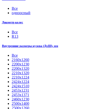
Все
одноосный
Диаметр колес
Все
R13
Внутренние размеры кузова (ДхШ), мм
Все
2160х1260
2200х1230
2200х1320
2210x1320
2210х1224
2424х1224
2424х1510
2453х1231
2453х1371
2460х1230
2500x1400
2500х1260