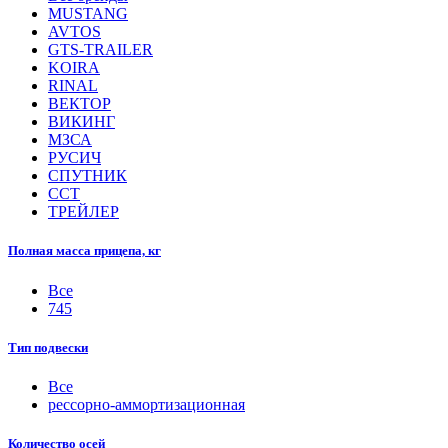
MUSTANG
AVTOS
GTS-TRAILER
KOIRA
RINAL
ВЕКТОР
ВИКИНГ
МЗСА
РУСИЧ
СПУТНИК
ССТ
ТРЕЙЛЕР
Полная масса прицепа, кг
Все
745
Тип подвески
Все
рессорно-аммортизационная
Количество осей