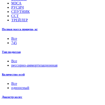
МЗСА
РУСИЧ
СПУТНИК
ССТ
ТРЕЙЛЕР
Полная масса прицепа, кг
Все
745
Тип подвески
Все
рессорно-аммортизационная
Количество осей
Все
одноосный
Диаметр колес