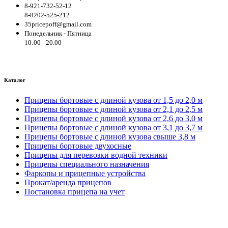
8-921-732-52-12
8-8202-525-212
35pricepoff@gmail.com
Понедельник - Пятница
10:00 - 20.00
Каталог
Прицепы бортовые с длиной кузова от 1,5 до 2,0 м
Прицепы бортовые с длиной кузова от 2,1 до 2,5 м
Прицепы бортовые с длиной кузова от 2,6 до 3,0 м
Прицепы бортовые с длиной кузова от 3,1 до 3,7 м
Прицепы бортовые с длиной кузова свыше 3,8 м
Прицепы бортовые двухосные
Прицепы для перевозки водной техники
Прицепы специального назначения
Фаркопы и прицепные устройства
Прокат/аренда прицепов
Постановка прицепа на учет