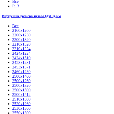
Все
R13
Внутренние размеры кузова (ДхШ), мм
Все
2160х1260
2200х1230
2200х1320
2210x1320
2210х1224
2424х1224
2424х1510
2453х1231
2453х1371
2460х1230
2500x1400
2500х1260
2500х1320
2500х1500
2500х1512
2510х1300
2520х1260
2530х1300
2550х1300