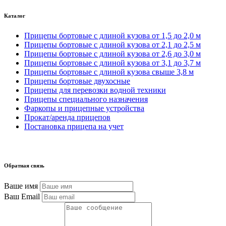
Каталог
Прицепы бортовые с длиной кузова от 1,5 до 2,0 м
Прицепы бортовые с длиной кузова от 2,1 до 2,5 м
Прицепы бортовые с длиной кузова от 2,6 до 3,0 м
Прицепы бортовые с длиной кузова от 3,1 до 3,7 м
Прицепы бортовые с длиной кузова свыше 3,8 м
Прицепы бортовые двухосные
Прицепы для перевозки водной техники
Прицепы специального назначения
Фаркопы и прицепные устройства
Прокат/аренда прицепов
Постановка прицепа на учет
Обратная связь
Ваше имя
Ваш Email