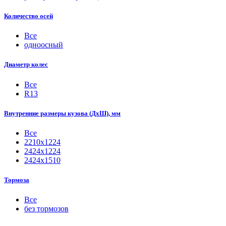
Количество осей
Все
одноосный
Диаметр колес
Все
R13
Внутренние размеры кузова (ДхШ), мм
Все
2210х1224
2424х1224
2424х1510
Тормоза
Все
без тормозов