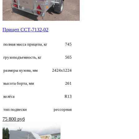
Прицеп ССТ-7132-02
полная масса прицепа, кг
745
грузоподъемность, кг
565
размеры кузова, мм
2424х1224
высота борта, мм
261
колёса
R13
тип подвески
рессорная
75 800 руб