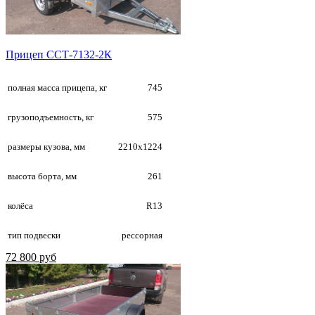
Прицеп ССТ-7132-2К
полная масса прицепа, кг
745
грузоподъемность, кг
575
размеры кузова, мм
2210х1224
высота борта, мм
261
колёса
R13
тип подвески
рессорная
72 800 руб