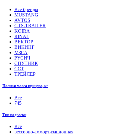
Все бренды
MUSTANG
AVTOS
GTS-TRAILER
KOIRA
RINAL
ВЕКТОР
ВИКИНГ
МЗСА
РУСИЧ
СПУТНИК
ССТ
ТРЕЙЛЕР
Полная масса прицепа, кг
Все
745
Тип подвески
Все
рессорно-аммортизационная