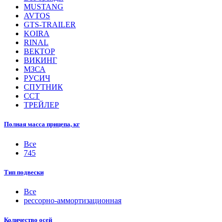
MUSTANG
AVTOS
GTS-TRAILER
KOIRA
RINAL
ВЕКТОР
ВИКИНГ
МЗСА
РУСИЧ
СПУТНИК
ССТ
ТРЕЙЛЕР
Полная масса прицепа, кг
Все
745
Тип подвески
Все
рессорно-аммортизационная
Количество осей