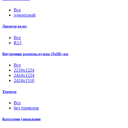
Все
одноосный
Диаметр колес
Все
R13
Внутренние размеры кузова (ДхШ), мм
Все
2210х1224
2424х1224
2424х1510
Тормоза
Все
без тормозов
Категория управления