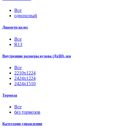
Все
одноосный
Диаметр колес
Все
R13
Внутренние размеры кузова (ДхШ), мм
Все
2210х1224
2424х1224
2424х1510
Тормоза
Все
без тормозов
Категория управления