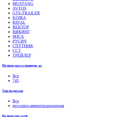
MUSTANG
AVTOS
GTS-TRAILER
KOIRA
RINAL
ВЕКТОР
ВИКИНГ
МЗСА
РУСИЧ
СПУТНИК
ССТ
ТРЕЙЛЕР
Полная масса прицепа, кг
Все
745
Тип подвески
Все
рессорно-аммортизационная
Количество осей