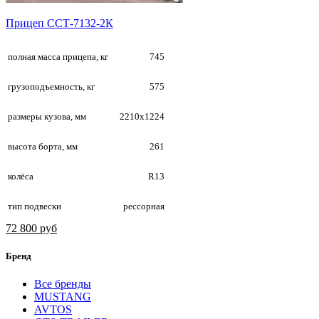
Прицеп ССТ-7132-2К
полная масса прицепа, кг
745
грузоподъемность, кг
575
размеры кузова, мм
2210х1224
высота борта, мм
261
колёса
R13
тип подвески
рессорная
72 800 руб
Бренд
Все бренды
MUSTANG
AVTOS