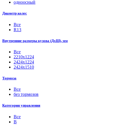
одноосный
Диаметр колес
Все
R13
Внутренние размеры кузова (ДхШ), мм
Все
2210х1224
2424х1224
2424х1510
Тормоза
Все
без тормозов
Категория управления
Все
B