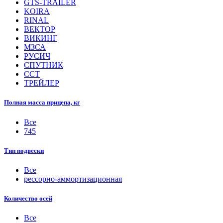
GTS-TRAILER
KOIRA
RINAL
ВЕКТОР
ВИКИНГ
МЗСА
РУСИЧ
СПУТНИК
ССТ
ТРЕЙЛЕР
Полная масса прицепа, кг
Все
745
Тип подвески
Все
рессорно-аммортизационная
Количество осей
Все