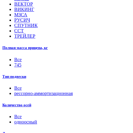
ВЕКТОР
ВИКИНГ
МЗСА
РУСИЧ
СПУТНИК
ССТ
ТРЕЙЛЕР
Полная масса прицепа, кг
Все
745
Тип подвески
Все
рессорно-аммортизационная
Количество осей
Все
одноосный