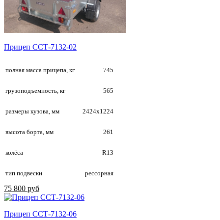
Прицеп ССТ-7132-02
полная масса прицепа, кг
745
грузоподъемность, кг
565
размеры кузова, мм
2424х1224
высота борта, мм
261
колёса
R13
тип подвески
рессорная
75 800 руб
Прицеп ССТ-7132-06