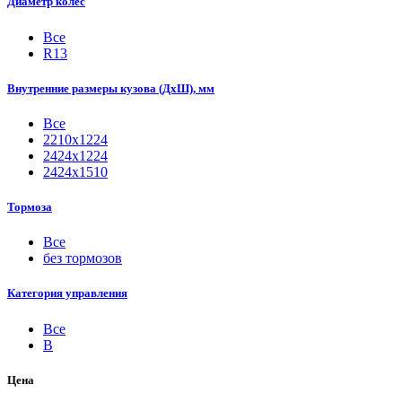
Диаметр колес
Все
R13
Внутренние размеры кузова (ДхШ), мм
Все
2210х1224
2424х1224
2424х1510
Тормоза
Все
без тормозов
Категория управления
Все
B
Цена