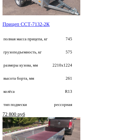
Прицеп ССТ-7132-2К
полная масса прицепа, кг
745
грузоподъемность, кг
575
размеры кузова, мм
2210х1224
высота борта, мм
261
колёса
R13
тип подвески
рессорная
72 800 руб