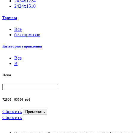
2424х1224
2424х1510
Тормоза
Все
без тормозов
Категория управления
Все
B
Цена
72800 - 83500
руб
Сбросить
Применить
Сбросить