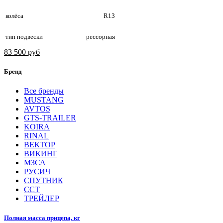
колёса
R13
тип подвески
рессорная
83 500 руб
Бренд
Все бренды
MUSTANG
AVTOS
GTS-TRAILER
KOIRA
RINAL
ВЕКТОР
ВИКИНГ
МЗСА
РУСИЧ
СПУТНИК
ССТ
ТРЕЙЛЕР
Полная масса прицепа, кг