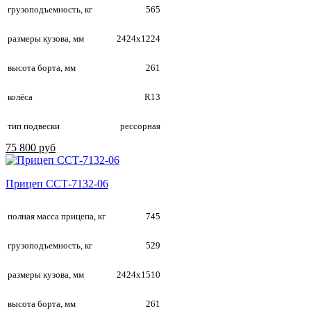
грузоподъемность, кг
565
размеры кузова, мм
2424х1224
высота борта, мм
261
колёса
R13
тип подвески
рессорная
75 800 руб
Прицеп ССТ-7132-06
полная масса прицепа, кг
745
грузоподъемность, кг
529
размеры кузова, мм
2424х1510
высота борта, мм
261