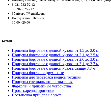
Вологодская обл., г. Череповец, ул. Олимпийская, д. 77, Офисный цен
8-921-732-52-12
8-8202-525-212
35pricepoff@gmail.com
Понедельник - Пятница
10:00 - 20.00
Каталог
Прицепы бортовые с длиной кузова от 1,5 до 2,0 м
Прицепы бортовые с длиной кузова от 2,1 до 2,5 м
Прицепы бортовые с длиной кузова от 2,6 до 3,0 м
Прицепы бортовые с длиной кузова от 3,1 до 3,7 м
Прицепы бортовые с длиной кузова свыше 3,8 м
Прицепы бортовые двухосные
Прицепы для перевозки водной техники
Прицепы специального назначения
Фаркопы и прицепные устройства
Прокат/аренда прицепов
Постановка прицепа на учет