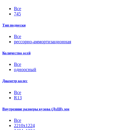
Все
745
Тип подвески
Все
рессорно-аммортизационная
Количество осей
Все
одноосный
Диаметр колес
Все
R13
Внутренние размеры кузова (ДхШ), мм
Все
2210х1224