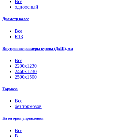
Все
одноосный
Диаметр колес
Все
R13
Внутренние размеры кузова (ДхШ), мм
Все
2200х1230
2460х1230
2500х1500
Тормоза
Все
без тормозов
Категория управления
Все
B