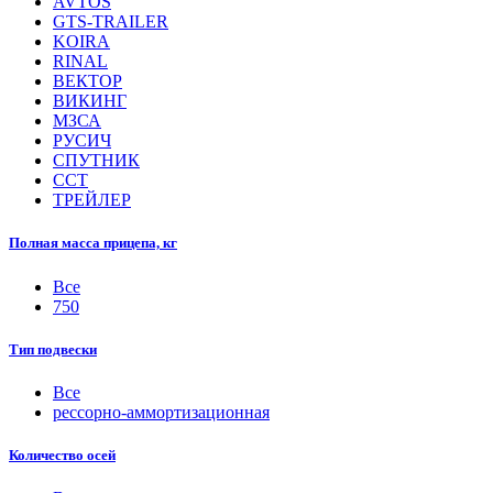
AVTOS
GTS-TRAILER
KOIRA
RINAL
ВЕКТОР
ВИКИНГ
МЗСА
РУСИЧ
СПУТНИК
ССТ
ТРЕЙЛЕР
Полная масса прицепа, кг
Все
750
Тип подвески
Все
рессорно-аммортизационная
Количество осей