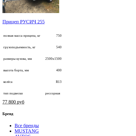
Прицеп РУСИЧ 255
полная масса прицепа, кг
750
грузоподъемность, кг
540
размеры кузова, мм
2500х1500
высота борта, мм
400
колёса
R13
тип подвески
рессорная
77 800 руб
Бренд
Все бренды
MUSTANG