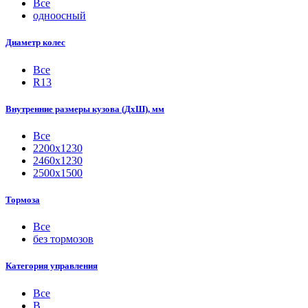
Все
одноосный
Диаметр колес
Все
R13
Внутренние размеры кузова (ДхШ), мм
Все
2200х1230
2460х1230
2500х1500
Тормоза
Все
без тормозов
Категория управления
Все
B