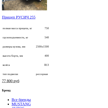
Прицеп РУСИЧ 255
полная масса прицепа, кг
750
грузоподъемность, кг
540
размеры кузова, мм
2500х1500
высота борта, мм
400
колёса
R13
тип подвески
рессорная
77 800 руб
Бренд
Все бренды
MUSTANG