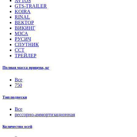
AVTOS
GTS-TRAILER
KOIRA
RINAL
ВЕКТОР
ВИКИНГ
МЗСА
РУСИЧ
СПУТНИК
ССТ
ТРЕЙЛЕР
Полная масса прицепа, кг
Все
750
Тип подвески
Все
рессорно-аммортизационная
Количество осей