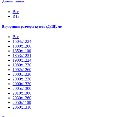
Диаметр колес
Все
R13
Внутренние размеры кузова (ДхШ), мм
Все
1504х1224
1800x1200
1850х1100
1853х1231
1900х1224
1980х1230
1992х1260
2000x1220
2000х1230
2000х1320
2005х1300
2010х1300
2030х1260
2050х1100
2060х1310