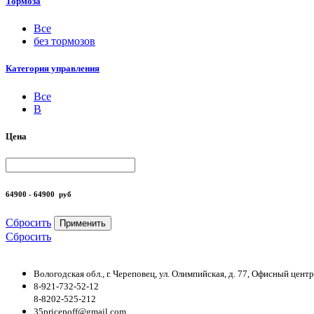
Тормоза
Все
без тормозов
Категория управления
Все
B
Цена
64900 - 64900
руб
Сбросить
Применить
Сбросить
Вологодская обл., г. Череповец, ул. Олимпийская, д. 77, Офисный цен
8-921-732-52-12
8-8202-525-212
35pricepoff@gmail.com