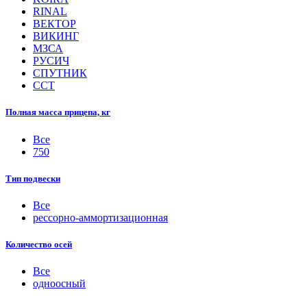
RINAL
ВЕКТОР
ВИКИНГ
МЗСА
РУСИЧ
СПУТНИК
ССТ
Полная масса прицепа, кг
Все
750
Тип подвески
Все
рессорно-аммортизационная
Количество осей
Все
одноосный