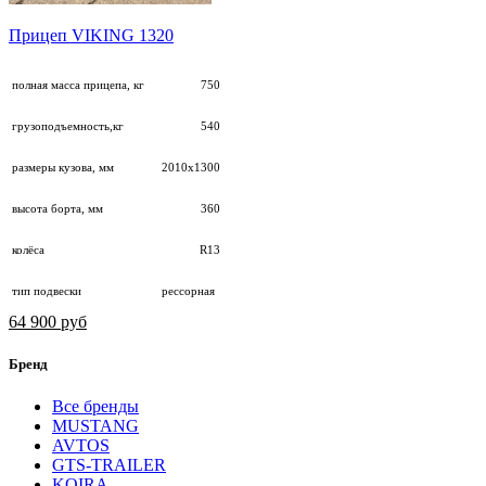
Прицеп VIKING 1320
полная масса прицепа, кг
750
грузоподъемность,кг
540
размеры кузова, мм
2010х1300
высота борта, мм
360
колёса
R13
тип подвески
рессорная
64 900 руб
Бренд
Все бренды
MUSTANG
AVTOS
GTS-TRAILER
KOIRA