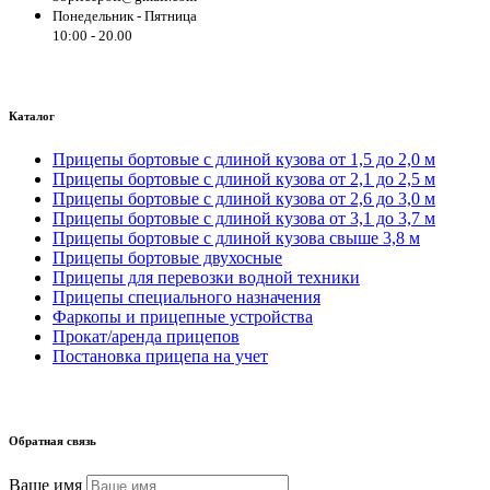
Понедельник - Пятница
10:00 - 20.00
Каталог
Прицепы бортовые с длиной кузова от 1,5 до 2,0 м
Прицепы бортовые с длиной кузова от 2,1 до 2,5 м
Прицепы бортовые с длиной кузова от 2,6 до 3,0 м
Прицепы бортовые с длиной кузова от 3,1 до 3,7 м
Прицепы бортовые с длиной кузова свыше 3,8 м
Прицепы бортовые двухосные
Прицепы для перевозки водной техники
Прицепы специального назначения
Фаркопы и прицепные устройства
Прокат/аренда прицепов
Постановка прицепа на учет
Обратная связь
Ваше имя