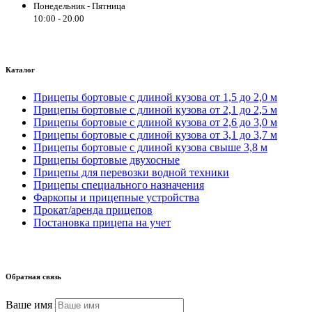
Понедельник - Пятница
10:00 - 20.00
Каталог
Прицепы бортовые с длиной кузова от 1,5 до 2,0 м
Прицепы бортовые с длиной кузова от 2,1 до 2,5 м
Прицепы бортовые с длиной кузова от 2,6 до 3,0 м
Прицепы бортовые с длиной кузова от 3,1 до 3,7 м
Прицепы бортовые с длиной кузова свыше 3,8 м
Прицепы бортовые двухосные
Прицепы для перевозки водной техники
Прицепы специального назначения
Фаркопы и прицепные устройства
Прокат/аренда прицепов
Постановка прицепа на учет
Обратная связь
Ваше имя