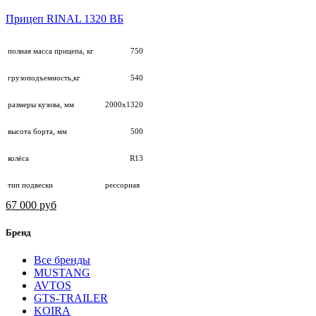
Прицеп RINAL 1320 ВБ
полная масса прицепа, кг
750
грузоподъемность,кг
540
размеры кузова, мм
2000х1320
высота борта, мм
500
колёса
R13
тип подвески
рессорная
67 000 руб
Бренд
Все бренды
MUSTANG
AVTOS
GTS-TRAILER
KOIRA