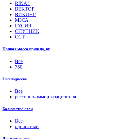
RINAL
ВЕКТОР
ВИКИНГ
МЗСА
РУСИЧ
СПУТНИК
ССТ
Полная масса прицепа, кг
Все
750
Тип подвески
Все
рессорно-аммортизационная
Количество осей
Все
одноосный
Диаметр колес