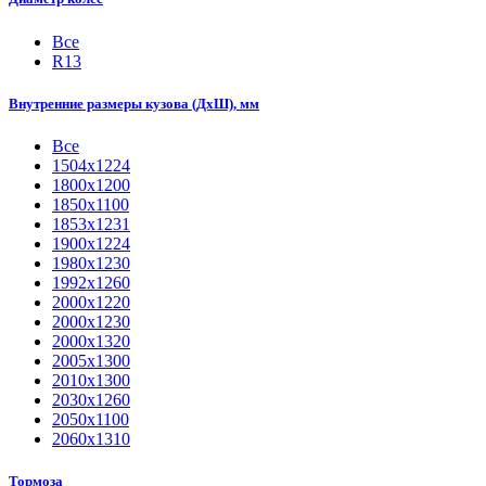
Все
R13
Внутренние размеры кузова (ДхШ), мм
Все
1504х1224
1800x1200
1850х1100
1853х1231
1900х1224
1980х1230
1992х1260
2000x1220
2000х1230
2000х1320
2005х1300
2010х1300
2030х1260
2050х1100
2060х1310
Тормоза