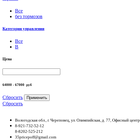
Все
без тормозов
Категория управления
Все
B
Цена
64000 - 67000
руб
Сбросить
Применить
Сбросить
Вологодская обл., г. Череповец, ул. Олимпийская, д. 77, Офисный цен
8-921-732-52-12
8-8202-525-212
35pricepoff@gmail.com