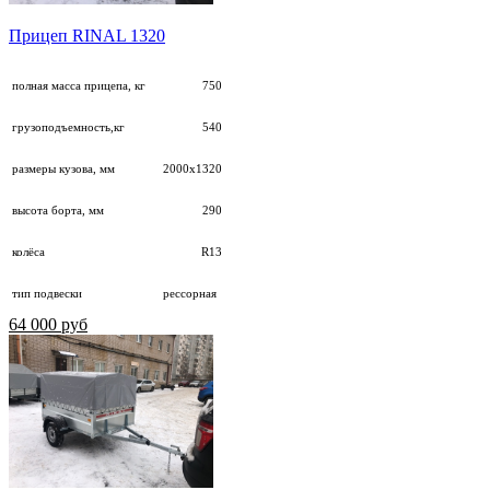
Прицеп RINAL 1320
полная масса прицепа, кг
750
грузоподъемность,кг
540
размеры кузова, мм
2000х1320
высота борта, мм
290
колёса
R13
тип подвески
рессорная
64 000 руб