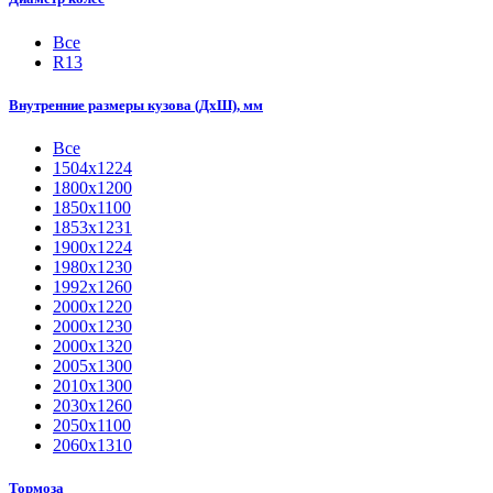
Все
R13
Внутренние размеры кузова (ДхШ), мм
Все
1504х1224
1800x1200
1850х1100
1853х1231
1900х1224
1980х1230
1992х1260
2000x1220
2000х1230
2000х1320
2005х1300
2010х1300
2030х1260
2050х1100
2060х1310
Тормоза