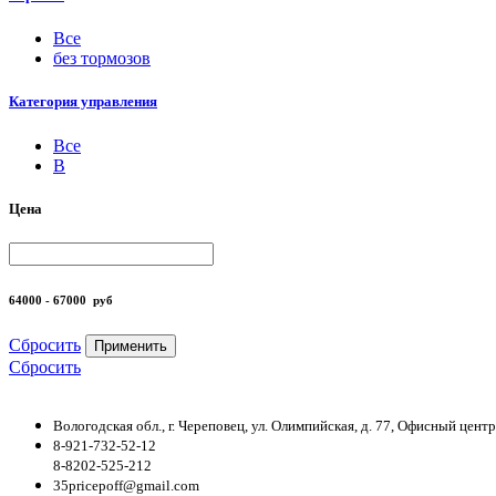
Все
без тормозов
Категория управления
Все
B
Цена
64000 - 67000
руб
Сбросить
Применить
Сбросить
Вологодская обл., г. Череповец, ул. Олимпийская, д. 77, Офисный цен
8-921-732-52-12
8-8202-525-212
35pricepoff@gmail.com