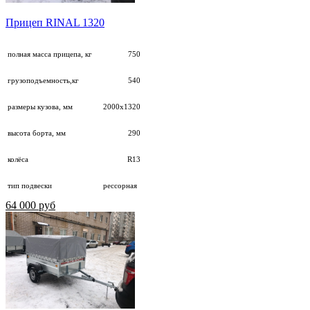
Прицеп RINAL 1320
полная масса прицепа, кг
750
грузоподъемность,кг
540
размеры кузова, мм
2000х1320
высота борта, мм
290
колёса
R13
тип подвески
рессорная
64 000 руб