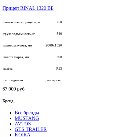
Прицеп RINAL 1320 ВБ
полная масса прицепа, кг
750
грузоподъемность,кг
540
размеры кузова, мм
2000х1320
высота борта, мм
500
колёса
R13
тип подвески
рессорная
67 000 руб
Бренд
Все бренды
MUSTANG
AVTOS
GTS-TRAILER
KOIRA