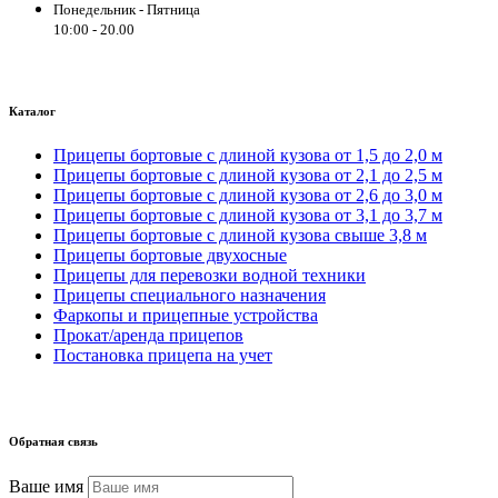
Понедельник - Пятница
10:00 - 20.00
Каталог
Прицепы бортовые с длиной кузова от 1,5 до 2,0 м
Прицепы бортовые с длиной кузова от 2,1 до 2,5 м
Прицепы бортовые с длиной кузова от 2,6 до 3,0 м
Прицепы бортовые с длиной кузова от 3,1 до 3,7 м
Прицепы бортовые с длиной кузова свыше 3,8 м
Прицепы бортовые двухосные
Прицепы для перевозки водной техники
Прицепы специального назначения
Фаркопы и прицепные устройства
Прокат/аренда прицепов
Постановка прицепа на учет
Обратная связь
Ваше имя