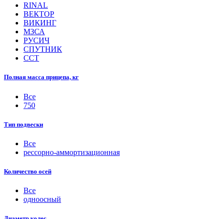
RINAL
ВЕКТОР
ВИКИНГ
МЗСА
РУСИЧ
СПУТНИК
ССТ
Полная масса прицепа, кг
Все
750
Тип подвески
Все
рессорно-аммортизационная
Количество осей
Все
одноосный
Диаметр колес