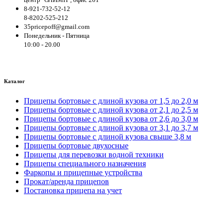
8-921-732-52-12
8-8202-525-212
35pricepoff@gmail.com
Понедельник - Пятница
10:00 - 20.00
Каталог
Прицепы бортовые с длиной кузова от 1,5 до 2,0 м
Прицепы бортовые с длиной кузова от 2,1 до 2,5 м
Прицепы бортовые с длиной кузова от 2,6 до 3,0 м
Прицепы бортовые с длиной кузова от 3,1 до 3,7 м
Прицепы бортовые с длиной кузова свыше 3,8 м
Прицепы бортовые двухосные
Прицепы для перевозки водной техники
Прицепы специального назначения
Фаркопы и прицепные устройства
Прокат/аренда прицепов
Постановка прицепа на учет