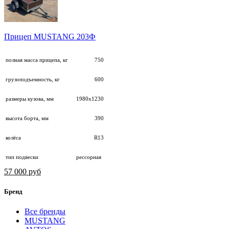
Прицеп MUSTANG 203Ф
полная масса прицепа, кг
750
грузоподъемность, кг
600
размеры кузова, мм
1980х1230
высота борта, мм
390
колёса
R13
тип подвески
рессорная
57 000 руб
Бренд
Все бренды
MUSTANG