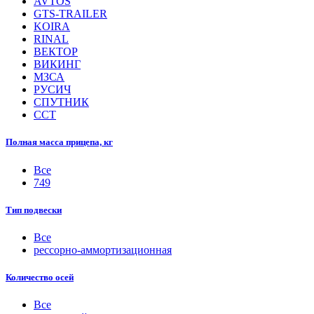
AVTOS
GTS-TRAILER
KOIRA
RINAL
ВЕКТОР
ВИКИНГ
МЗСА
РУСИЧ
СПУТНИК
ССТ
Полная масса прицепа, кг
Все
749
Тип подвески
Все
рессорно-аммортизационная
Количество осей
Все