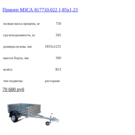
Прицеп МЗСА 817710.022 1,85х1,23
полная масса прицепа, кг
750
грузоподъемность, кг
565
размеры кузова, мм
1853х1231
высота борта, мм
300
колёса
R13
тип подвески
рессорная
70 600 руб