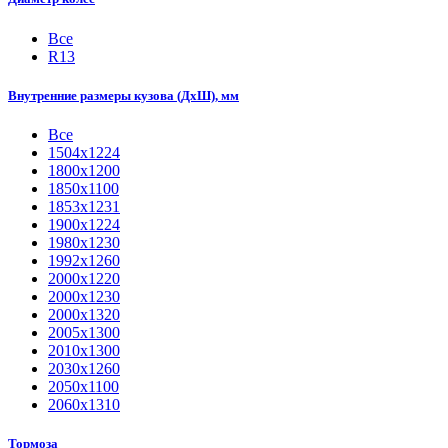
Все
R13
Внутренние размеры кузова (ДхШ), мм
Все
1504х1224
1800x1200
1850х1100
1853х1231
1900х1224
1980х1230
1992х1260
2000x1220
2000х1230
2000х1320
2005х1300
2010х1300
2030х1260
2050х1100
2060х1310
Тормоза