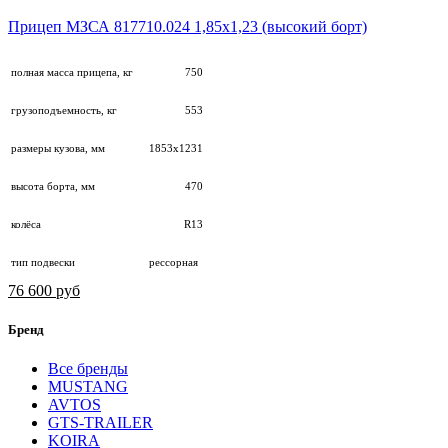
Прицеп МЗСА 817710.024 1,85х1,23 (высокий борт)
полная масса прицепа, кг
750
грузоподъемность, кг
553
размеры кузова, мм
1853х1231
высота борта, мм
470
колёса
R13
тип подвески
рессорная
76 600 руб
Бренд
Все бренды
MUSTANG
AVTOS
GTS-TRAILER
KOIRA