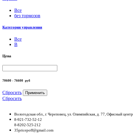
Все
без тормозов
Категория управления
Все
B
Цена
70600 - 76600
руб
Сбросить
Применить
Сбросить
Вологодская обл., г. Череповец, ул. Олимпийская, д. 77, Офисный цен
8-921-732-52-12
8-8202-525-212
35pricepoff@gmail.com