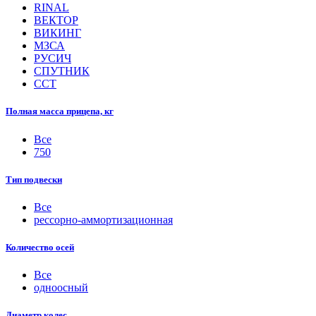
RINAL
ВЕКТОР
ВИКИНГ
МЗСА
РУСИЧ
СПУТНИК
ССТ
Полная масса прицепа, кг
Все
750
Тип подвески
Все
рессорно-аммортизационная
Количество осей
Все
одноосный
Диаметр колес