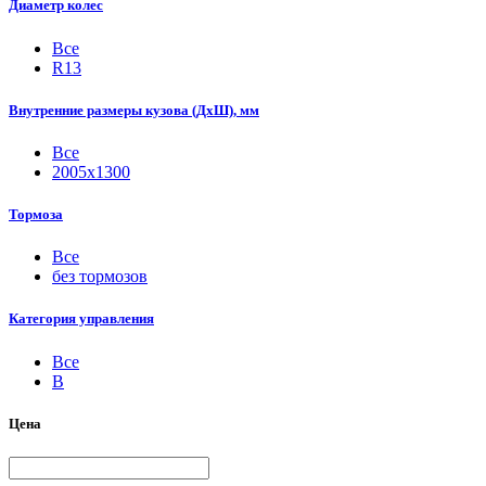
Диаметр колес
Все
R13
Внутренние размеры кузова (ДхШ), мм
Все
2005х1300
Тормоза
Все
без тормозов
Категория управления
Все
B
Цена