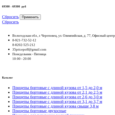
69300 - 69300
руб
Сбросить
Применить
Сбросить
Вологодская обл., г. Череповец, ул. Олимпийская, д. 77, Офисный цен
8-921-732-52-12
8-8202-525-212
35pricepoff@gmail.com
Понедельник - Пятница
10:00 - 20.00
Каталог
Прицепы бортовые с длиной кузова от 1,5 до 2,0 м
Прицепы бортовые с длиной кузова от 2,1 до 2,5 м
Прицепы бортовые с длиной кузова от 2,6 до 3,0 м
Прицепы бортовые с длиной кузова от 3,1 до 3,7 м
Прицепы бортовые с длиной кузова свыше 3,8 м
Прицепы бортовые двухосные