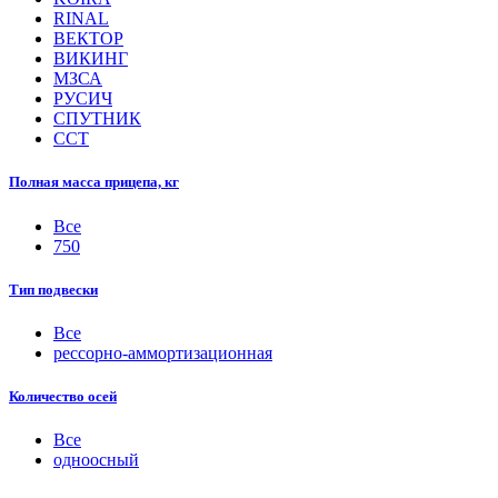
RINAL
ВЕКТОР
ВИКИНГ
МЗСА
РУСИЧ
СПУТНИК
ССТ
Полная масса прицепа, кг
Все
750
Тип подвески
Все
рессорно-аммортизационная
Количество осей
Все
одноосный