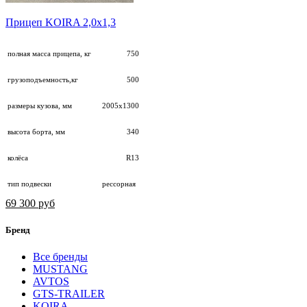
Прицеп KOIRA 2,0х1,3
полная масса прицепа, кг
750
грузоподъемность,кг
500
размеры кузова, мм
2005х1300
высота борта, мм
340
колёса
R13
тип подвески
рессорная
69 300 руб
Бренд
Все бренды
MUSTANG
AVTOS
GTS-TRAILER
KOIRA