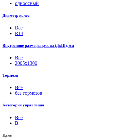
одноосный
Диаметр колес
Все
R13
Внутренние размеры кузова (ДхШ), мм
Все
2005х1300
Тормоза
Все
без тормозов
Категория управления
Все
B
Цена