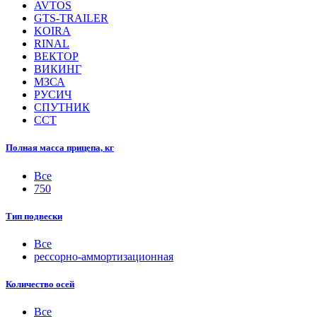
AVTOS
GTS-TRAILER
KOIRA
RINAL
ВЕКТОР
ВИКИНГ
МЗСА
РУСИЧ
СПУТНИК
ССТ
Полная масса прицепа, кг
Все
750
Тип подвески
Все
рессорно-аммортизационная
Количество осей
Все