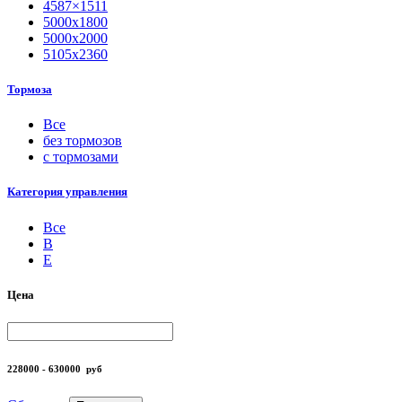
4587×1511
5000х1800
5000х2000
5105х2360
Тормоза
Все
без тормозов
с тормозами
Категория управления
Все
B
Е
Цена
228000 - 630000
руб