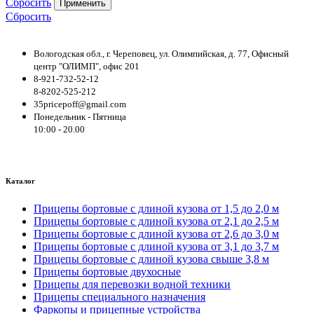
Сбросить
Применить
Сбросить
Вологодская обл., г. Череповец, ул. Олимпийская, д. 77, Офисный
центр "ОЛИМП", офис 201
8-921-732-52-12
8-8202-525-212
35pricepoff@gmail.com
Понедельник - Пятница
10:00 - 20.00
Каталог
Прицепы бортовые с длиной кузова от 1,5 до 2,0 м
Прицепы бортовые с длиной кузова от 2,1 до 2,5 м
Прицепы бортовые с длиной кузова от 2,6 до 3,0 м
Прицепы бортовые с длиной кузова от 3,1 до 3,7 м
Прицепы бортовые с длиной кузова свыше 3,8 м
Прицепы бортовые двухосные
Прицепы для перевозки водной техники
Прицепы специального назначения
Фаркопы и прицепные устройства