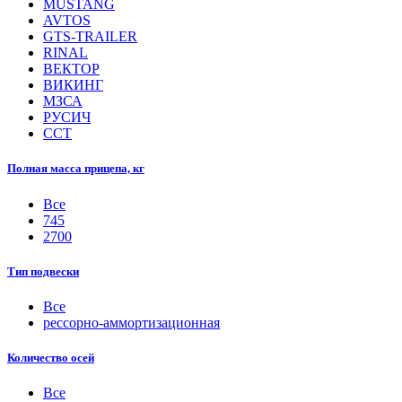
MUSTANG
AVTOS
GTS-TRAILER
RINAL
ВЕКТОР
ВИКИНГ
МЗСА
РУСИЧ
ССТ
Полная масса прицепа, кг
Все
745
2700
Тип подвески
Все
рессорно-аммортизационная
Количество осей
Все